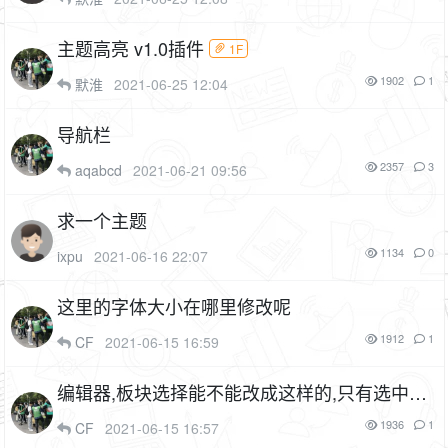
主题高亮 v1.0插件
1F
1902
1
默淮
2021-06-25 12:04
导航栏
2357
3
aqabcd
2021-06-21 09:56
求一个主题
1134
0
ixpu
2021-06-16 22:07
这里的字体大小在哪里修改呢
1912
1
CF
2021-06-15 16:59
编辑器,板块选择能不能改成这样的,只有选中哪
个板块,才能发帖,不然法帖总是发成默认板块
1936
1
CF
2021-06-15 16:57