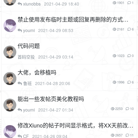
1901
1
xiunobbs
2021-04-29 18:40
禁止使用发布临时主题或回复再删除的方式刷
取积分
2161
6
youmi
2021-04-29 08:53
代码问题
1023
0
首码空投
2021-04-29 03:14
大佬，会移植吗
1996
6
鲁班
2021-04-28 20:06
能出一些发帖页美化教程吗
2253
10
youmi
2021-04-27 01:34
修改Xiuno的帖子时间显示格式，将XX天前改成
具体的年月日时分秒
2657
11
CF
2021-04-26 09:04