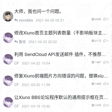
大师，我也问一个问题。
2039
7
xiunobbs
2021-04-26 06:21
修改Xiuno首页主题列表数量（不影响板块主题
列表数量），同时隐藏翻页按钮
2173
1
鲁班
2021-04-22 22:22
利用 SendCloud API发送邮件 插件，不推荐使
用（插件名：sendcloud）
1F
1487
0
CF
2021-04-22 15:04
修复Xiuno前端图片方向错误的问题，替换xiun
o.js
1F
1469
0
CF
2021-03-20 11:38
让Xiuno BBS论坛程序默认的通用提示框在页面
中间弹出
1478
0
CF
2021-03-19 15:40