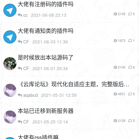
大佬有注册码的插件吗
2145
5
cc
2021-06-08 23:13
大佬有通知类的插件吗
1973
1
CF
2021-06-03 11:36
是时候放出本站源码了
2109
6
CF
2021-06-01 20:34
《云库论坛》现代化自适应主题，完整版后台
设置功能描述
4501
5
aqabcd
2021-05-31 12:59
本站已迁移到新服务器
2129
5
CF
2021-05-25 12:14
大佬有rss插件嘛