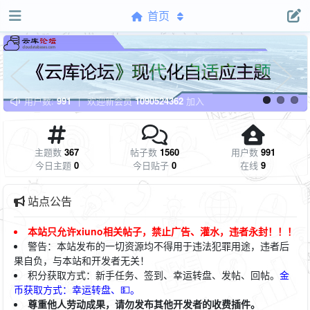
首页
用户数:
991
|
欢迎新会员
1090524362
加入
主题数
367
帖子数
1560
用户数
991
今日主题
0
今日贴子
0
在线
9
站点公告
本站只允许xiuno相关帖子，禁止广告、灌水，违者永封！！！
警告：本站发布的一切资源均不得用于违法犯罪用途，违者后
果自负，与本站和开发者无关！
积
分获取方式：新手任务、签到、幸运转盘、发帖、回帖。
金
币获取方式：幸运转盘、💵。
尊重他人劳动成果，请勿发布其他开发者的收费插件。