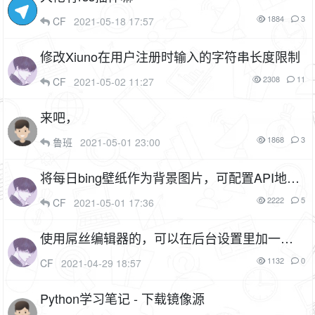
1884
3
CF
2021-05-18 17:57
修改Xiuno在用户注册时输入的字符串长度限制
2308
11
CF
2021-05-02 11:27
来吧，
1868
3
鲁班
2021-05-01 23:00
将每日bing壁纸作为背景图片，可配置API地址
（插件名：yunqit_bing）
1F
2222
5
CF
2021-05-01 17:36
使用屌丝编辑器的，可以在后台设置里加一行
代码，限制编辑器的行高，以防止过度缩小高
1132
0
CF
2021-04-29 18:57
度后无法拉伸
2P
Python学习笔记 - 下载镜像源