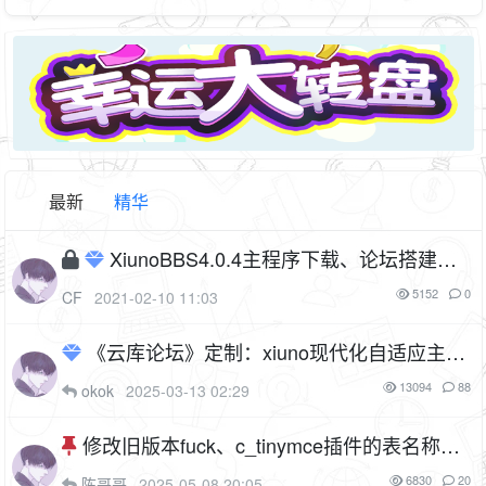
最新
精华
XiunoBBS4.0.4主程序下载、论坛搭建教
程、常见问题汇总
12P
5152
0
CF
2021-02-10 11:03
《云库论坛》定制：xiuno现代化自适应主题
插件V2.2.0（cf_theme_modern）
9P
1F
13094
88
okok
2025-03-13 02:29
修改旧版本fuck、c_tinymce插件的表名称，
平滑迁移到tiny新版本编辑器插件
2P
6830
20
陈哥哥
2025-05-08 20:05