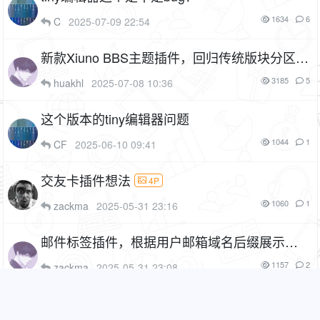
1634
6
C
2025-07-09 22:54
新款Xiuno BBS主题插件，回归传统版块分区模
式。非仿看雪主题（dev_theme_bbs）
4P
3185
5
huakhl
2025-07-08 10:36
1F
这个版本的tiny编辑器问题
1044
1
CF
2025-06-10 09:41
交友卡插件想法
4P
1060
1
zackma
2025-05-31 23:16
邮件标签插件，根据用户邮箱域名后缀展示不
同的标签（cf_email_tags）
4P
1F
1157
2
zackma
2025-05-31 23:08
是否有这种插件