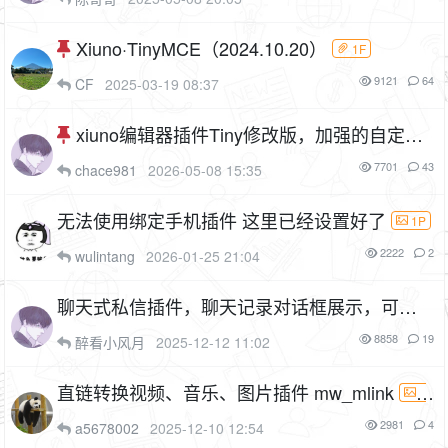
Xiuno·TinyMCE（2024.10.20）
1F
9121
64
CF
2025-03-19 08:37
xiuno编辑器插件Tiny修改版，加强的自定义
功能（2025.04.27）
9P
1F
7701
43
chace981
2026-05-08 15:35
无法使用绑定手机插件 这里已经设置好了
1P
2222
2
wulintang
2026-01-25 21:04
聊天式私信插件，聊天记录对话框展示，可设
置每日发信次数和每次私信消耗积分（cf_pm）
8858
19
醉看小风月
2025-12-12 11:02
9P
3F
直链转换视频、音乐、图片插件 mw_mlink
2
P
1F
2981
4
a5678002
2025-12-10 12:54