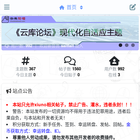
首页
用户数:
992
|
欢迎新会员
saltfalt
加入
主题数
367
帖子数
1560
用户数
992
今日主题
0
今日贴子
0
在线
3
站点公告
本站只允许xiuno相关帖子，禁止广告、灌水，违者永封！！！
警告：本站发布的一切资源均不得用于违法犯罪用途，违者后
果自负，与本站和开发者无关！
积
分获取方式：新手任务、签到、幸运转盘、发帖、回帖。
金
币获取方式：幸运转盘、💵。
尊重他人劳动成果，请勿发布其他开发者的收费插件。