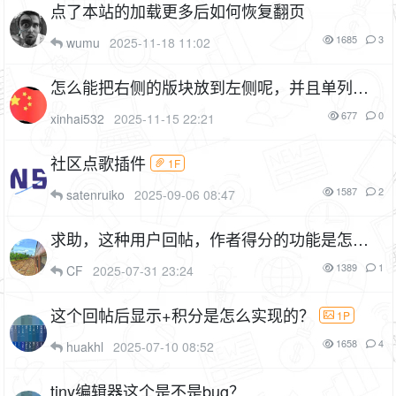
点了本站的加载更多后如何恢复翻页
1685
3
wumu
2025-11-18 11:02
怎么能把右侧的版块放到左侧呢，并且单列显
示呢
677
0
xinhai532
2025-11-15 22:21
社区点歌插件
1F
1587
2
satenruiko
2025-09-06 08:47
求助，这种用户回帖，作者得分的功能是怎么
实现的？
1P
1389
1
CF
2025-07-31 23:24
这个回帖后显示+积分是怎么实现的？
1P
1658
4
huakhl
2025-07-10 08:52
tiny编辑器这个是不是bug？