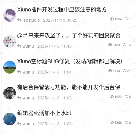
Xiuno插件开发过程中应该注意的地方
1954
1
leostudio
2025-11-19 09:25
@cf 来来来攻坚了，弄了个好玩的回复聚合这
个能不能弄成异步加载
2P
1F
2183
14
wumu
2025-11-18 11:40
Xiuno空标题BUG修复（发帖/编辑都已解决）
4443
27
wumu
2025-11-18 11:04
有后台保留靓号功能，能不能开发个后台保留
用户名功能啊
1922
8
wumu
2025-11-18 11:03
编辑器死活加不上水印
1866
6
wumu
2025-11-18 11:03