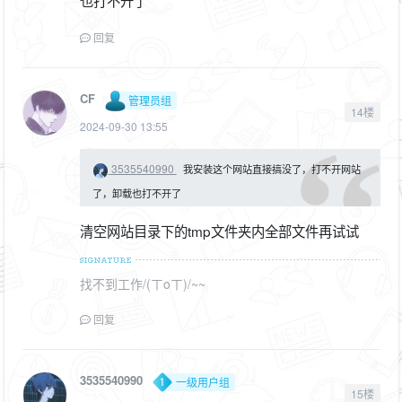
也打不开了
回复
CF
管理员组
14楼
2024-09-30 13:55
3535540990
我安装这个网站直接搞没了，打不开网站
了，卸载也打不开了
清空网站目录下的tmp文件夹内全部文件再试试
找不到工作/(ㄒoㄒ)/~~
回复
3535540990
一级用户组
15楼