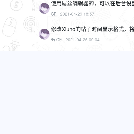
使用屌丝编辑器的，可以在后台设
无法拉伸
2P
CF
2021-04-29 18:57
修改Xiuno的帖子时间显示格式，
CF
2021-04-26 09:04
修改Xiuno首页主题列表数量（
鲁班
2021-04-22 22:22
修复Xiuno前端图片方向错误的问题，替
CF
2021-03-20 11:38
让Xiuno BBS论坛程序默认的通
CF
2021-03-19 15:40
忘记了XiunoBBS的管理员密码的