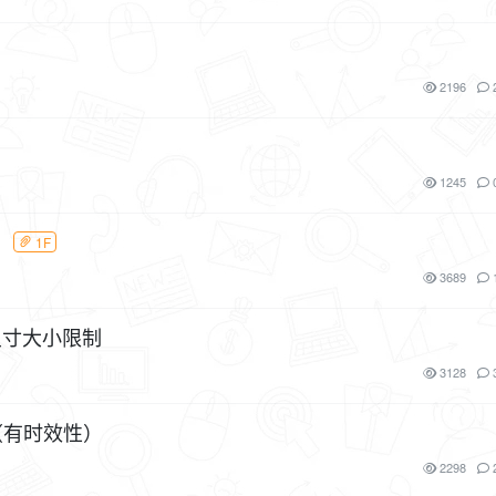
2196
1245
）
1F
3689
尺寸大小限制
3128
榜（有时效性）
2298