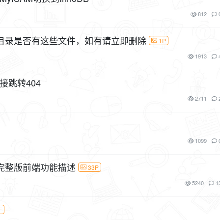
812
目录是否有这些文件，如有请立即删除
1P
1913
接跳转404
2711
1099
完整版前端功能描述
33P
5240
1
F