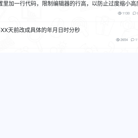
置里加一行代码，限制编辑器的行高，以防止过度缩小高
1130
将XX天前改成具体的年月日时分秒
2654
1
不影响板块主题列表数量），同时隐藏翻页按钮
2168
换xiuno.js
1F
1467
用提示框在页面中间弹出
1477
解决办法