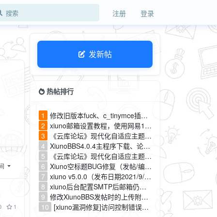
注册
登录
发新帖
热帖排行
1
修改旧版本fuck、c_tinymce插件的表名称，平滑迁移到tiny新版本编辑器插件
2
xiuno邮箱设置教程，使用网易163邮箱快速设置SMTP
3
《云库论坛》现代化自适应主题，完整版前端功能描述
4
XiunoBBS4.0.4主程序下载、论坛搭建教程、常见问题汇总
5
《云库论坛》现代化自适应主题，完整版后台设置功能描述
6
Xiuno空标题BUG修复（发帖/编辑都已解决）
间
7
xiuno v5.0.0（发布日期2021/9/12）
8
xiuno后台配置SMTP后邮箱仍然无法发送的排查指南
9
修改XiunoBBS发帖时的上传附件尺寸大小限制
10
[xiuno漏洞修复]访问控制错误漏洞修复（CVE-2020-21493）
0
1