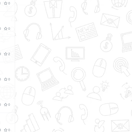
1
0
0
0
3
2
0
0
0
0
3
0