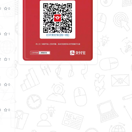
0
0
4
1
2
1
0
0
3
0