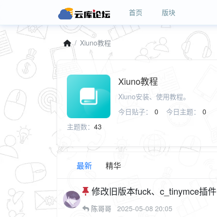
首页
版块
Xiuno教程
Xiuno教程
Xiuno安装、使用教程。
今日贴子：
0
今日主题：
0
主题数：
43
最新
精华
修改旧版本fuck、c_tinymc
陈哥哥
2025-05-08 20:05