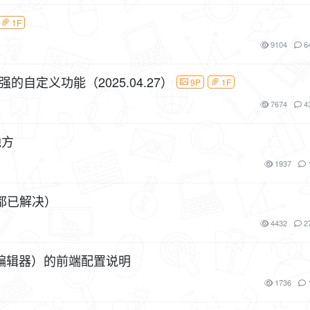
1F
9104
6
强的自定义功能（2025.04.27）
9P
1F
7674
4
地方
1937
辑都已解决）
4432
2
屌丝编辑器）的前端配置说明
1736