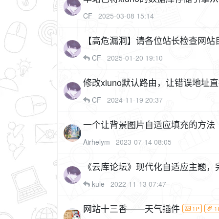
CF
2025-03-08 15:14
【高危漏洞】请各位站长检查网站
CF
2025-01-20 19:10
修改xiuno默认路由，让错误地址直
CF
2024-11-19 20:37
一个让背景图片自适应填充的方法
Airhelym
2023-07-14 08:05
《云库论坛》现代化自适应主题，
kule
2022-11-13 07:47
网站十三香——天气插件
1P
1