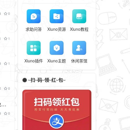
4
0
求助问答
Xiuno资源
Xiuno教程
1
1
Xiuno插件
Xiuno主题
休闲茶馆
3
1
~扫~码~领~红~包~
2
0
3
0