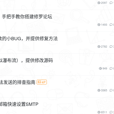
2097
教程，手把手教你搭建修罗论坛
1493
数的小BUG，并提供修复方法
2782
似瀑布流），提供修改源码
949
无法发送的排查指南
4P
3365
3邮箱快速设置SMTP
6511