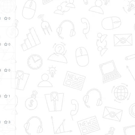
1
0
0
0
3
0
5
1
1
3