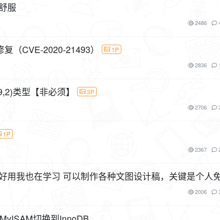
能舒服
2486
（CVE-2020-21493）
1P
2836
(9,2)类型【非必须】
3P
2706
1P
2367
2006
yISAM切换到InnoDB