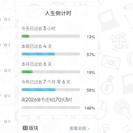
人生倒计时
4
2
今天已过去 3 小时
13%
3
3
本周已过去 4 天
57%
本月已过去 6 天
1
0
19%
今年已过去 7 个月 零 6 天
58%
7
3
离2026春节还有170天3时
146%
1
0
版块
查看全部 >