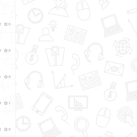
2
0
0
0
1
0
3
1
2
0