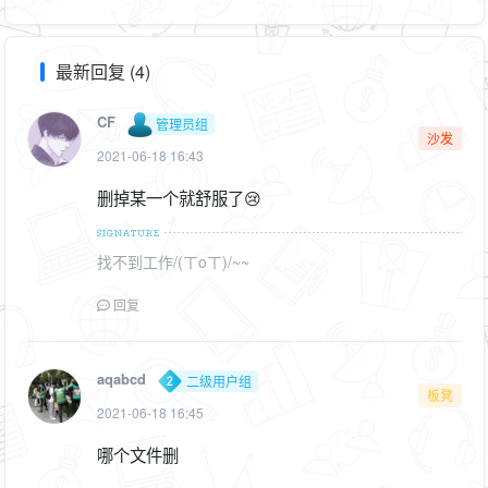
最新回复 (4)
CF
管理员组
沙发
2021-06-18 16:43
删掉某一个就舒服了😢
找不到工作/(ㄒoㄒ)/~~
回复
aqabcd
二级用户组
板凳
2021-06-18 16:45
哪个文件删