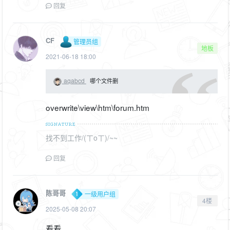
回复
CF
管理员组
地板
2021-06-18 18:00
aqabcd
哪个文件删
overwrite\view\htm\forum.htm
找不到工作/(ㄒoㄒ)/~~
回复
陈哥哥
一级用户组
4楼
2025-05-08 20:07
看看