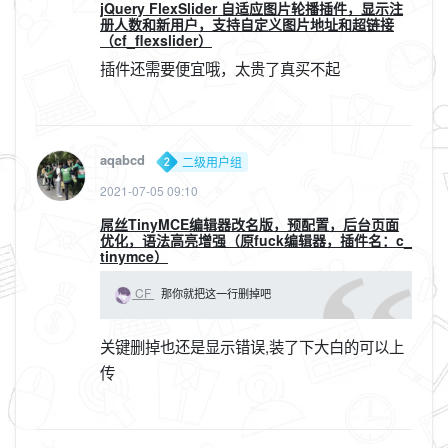
jQuery FlexSlider 自适应图片轮播插件，显示注
册人数和新用户，支持自定义图片地址和超链接
（cf_flexslider）
插件还需要便宜哦，太贵了真买不起
aqabcd
二级用户组
2021-07-05 09:10
屌丝TinyMCE编辑器改名版，预配置，后台页面
优化，语法高亮增强（原fuck编辑器，插件名：c_
tinymce）
CF
那你就把这一行删掉吧
关键删掉也还是显示错误,装了下大白的可以上
传