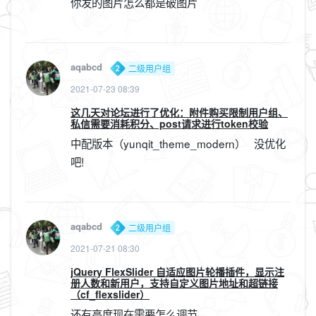
你发的图片怎么都是破图片
aqabcd
二级用户组
2021-07-23 08:39
这几天对论坛进行了优化：附件购买限制用户组、
私信需要消耗积分、post请求进行token校验
中配版本（yunqit_theme_modern） 没优化
吧!
aqabcd
二级用户组
2021-07-21 08:30
jQuery FlexSlider 自适应图片轮播插件，显示注
册人数和新用户，支持自定义图片地址和超链接
（cf_flexslider）
还有高度现在需要怎么调节