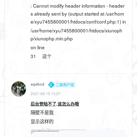
: Cannot modify header information - header
s already sent by (output started at /usr/hom
e/xyu7455800001/htdocs/conf/conf.php:1) in
/usr/home/xyu7455800001/htdocs/xiunoph
p/xiunophp.min.php
on line
31 这个
aqabcd
二级用户组
2021-09-15 13:27
后台登陆不了,该怎么办哦
隔壁不是我
显示这样的