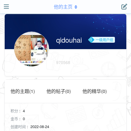
他的主页
qidouhai
一级用户组
970568
他的主题(1)
他的帖子(0)
他的精华(0)
积分
:
4
金币
:
0
创建时间
:
2022-08-24