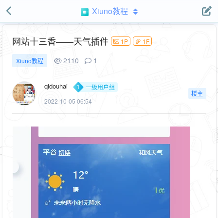
Xiuno教程
网站十三香——天气插件
1P
1F
2110
1
Xiuno教程
qidouhai
一级用户组
楼主
2022-10-05 06:54