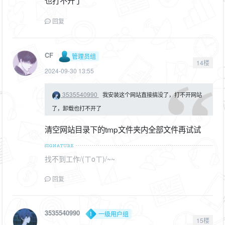
也打不开了
回复
CF
管理员组
14楼
2024-09-30 13:55
3535540990
我安装这个网站直接搞没了，打不开网站
了，卸载也打不开了
清空网站目录下的tmp文件夹内全部文件再试试
找不到工作/(ㄒoㄒ)/~~
回复
3535540990
一级用户组
15楼