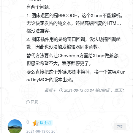
有两个问题：
1. 图床返回的是BBCODE，这个Xiuno不能解析。
无论快速发帖的纯文本，还是高级回复的HTML，
都没法兼容。
2. 图床插件用的是跨窗口回调，没法劫持回调函
数，因此也没法触发编辑器同步函数。
替代方法要么让Chevereto方面给Xiuno做兼容，
但感觉希望不大，程序都停更了。
要么直接把这个外链JS脚本换掉，换一个兼容Xiun
o/TinyMCE的版本出来。
最后于
2021-06-13 00:24 被C编辑 ，原因：
回复
C
版主组
7楼
2021-06-13 00:20