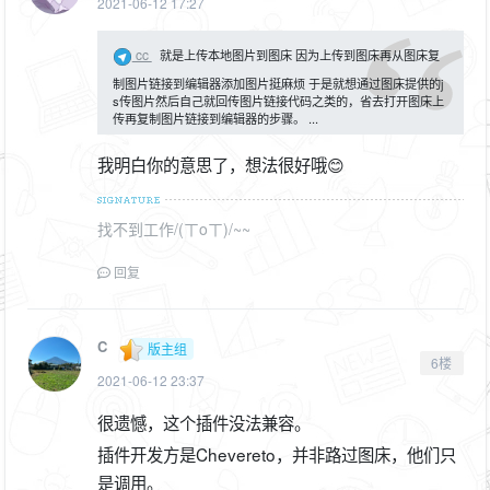
2021-06-12 17:27
cc
就是上传本地图片到图床 因为上传到图床再从图床复
制图片链接到编辑器添加图片挺麻烦 于是就想通过图床提供的j
s传图片然后自己就回传图片链接代码之类的，省去打开图床上
传再复制图片链接到编辑器的步骤。 ...
我明白你的意思了，想法很好哦😊
找不到工作/(ㄒoㄒ)/~~
回复
C
版主组
6楼
2021-06-12 23:37
很遗憾，这个插件没法兼容。
插件开发方是Chevereto，并非路过图床，他们只
是调用。