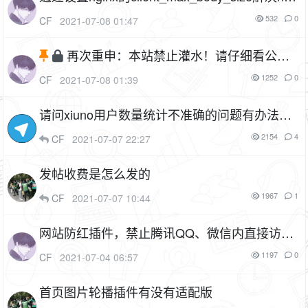
nx+php上传大文件的问题
532
0
CF
2021-07-08 01:47
再次重申：本站禁止灌水！请仔细看公告
后再发帖！附上灌水的定义
1252
0
CF
2021-07-08 01:39
请问xiuno用户数量统计不准确的问题有办法修
复吗
2154
4
CF
2021-07-07 22:27
发帖收费是怎么发的
1967
1
CF
2021-07-07 10:44
网站防红插件，禁止腾讯QQ、微信内直接访问
（cf_nored）
2P
1F
1197
0
CF
2021-07-04 06:57
首页图片轮播插件有没有适配版