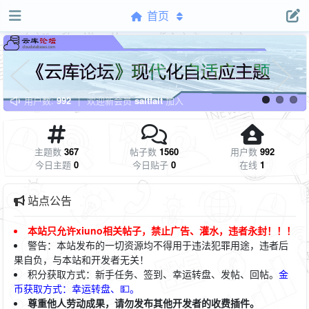
首页
用户数:
992
|
欢迎新会员
saltfalt
加入
主题数
367
帖子数
1560
用户数
992
今日主题
0
今日贴子
0
在线
1
站点公告
本站只允许xiuno相关帖子，禁止广告、灌水，违者永封！！！
警告：本站发布的一切资源均不得用于违法犯罪用途，违者后
果自负，与本站和开发者无关！
积
分获取方式：新手任务、签到、幸运转盘、发帖、回帖。
金
币获取方式：幸运转盘、💵。
尊重他人劳动成果，请勿发布其他开发者的收费插件。