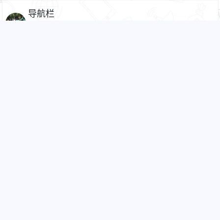
导航栏
2361
3
aqabcd
2021-06-21 09:56
求一个主题
1134
0
ixpu
2021-06-16 22:07
这里的字体大小在哪里修改呢
1914
1
CF
2021-06-15 16:59
编辑器,板块选择能不能改成这样的,只有选中哪
个板块,才能发帖,不然法帖总是发成默认板块
1938
1
CF
2021-06-15 16:57
双十一弹窗广告插件 v1.1
1F
1151
0
aqabcd
2021-06-15 13:25