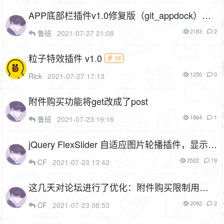
APP底部栏插件v1.0修复版（git_appdock），
修复tinymce编辑器加载失败的问题
1P
1F
2183
2
鲁班
2021-07-27 21:08
粒子特效插件 v1.0
1F
1250
0
Rick
2021-07-27 17:13
附件购买功能将get改成了post
1864
1
鲁班
2021-07-23 19:16
jQuery FlexSlider 自适应图片轮播插件，显示注
册人数和新用户，支持自定义图片地址和超链
2522
19
CF
2021-07-23 13:42
接（cf_flexslider）
1F
这几天对论坛进行了优化：附件购买限制用户
组、私信需要消耗积分、post请求进行token校
2092
2
CF
2021-07-23 08:53
验