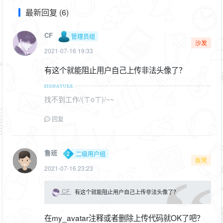
最新回复 (6)
CF
管理员组
沙发
2021-07-16 19:33
有这个就能阻止用户自己上传非法头像了？
找不到工作/(ㄒoㄒ)/~~
回复
鲁班
二级用户组
板凳
2021-07-16 23:23
CF
有这个就能阻止用户自己上传非法头像了？
在my_avatar注释或者删除上传代码就OK了吧？