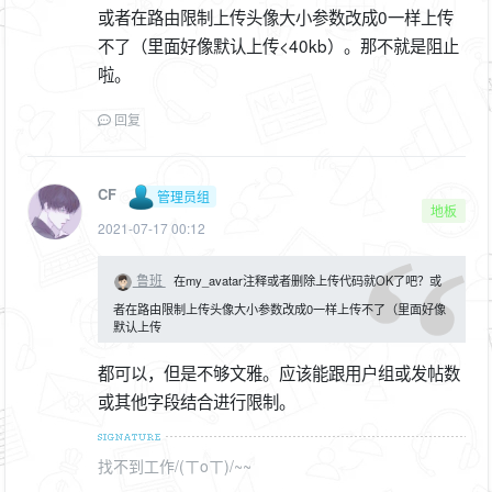
或者在路由限制上传头像大小参数改成0一样上传
不了（里面好像默认上传<40kb）。那不就是阻止
啦。
回复
CF
管理员组
地板
2021-07-17 00:12
鲁班
在my_avatar注释或者删除上传代码就OK了吧？或
者在路由限制上传头像大小参数改成0一样上传不了（里面好像
默认上传
都可以，但是不够文雅。应该能跟用户组或发帖数
或其他字段结合进行限制。
找不到工作/(ㄒoㄒ)/~~