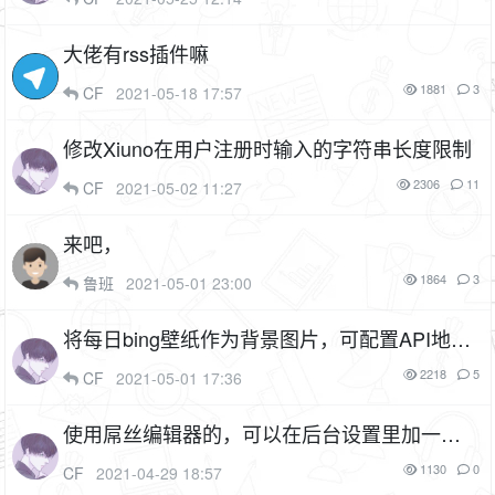
大佬有rss插件嘛
1881
3
CF
2021-05-18 17:57
修改Xiuno在用户注册时输入的字符串长度限制
2306
11
CF
2021-05-02 11:27
来吧，
1864
3
鲁班
2021-05-01 23:00
将每日bing壁纸作为背景图片，可配置API地址
（插件名：yunqit_bing）
1F
2218
5
CF
2021-05-01 17:36
使用屌丝编辑器的，可以在后台设置里加一行
代码，限制编辑器的行高，以防止过度缩小高
1130
0
CF
2021-04-29 18:57
度后无法拉伸
2P