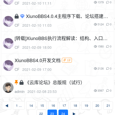
1379
0
CF
2021-02-10 11:11
XiunoBBS4.0.4主程序下载、论坛搭建教
程、常见问题汇总
12P
5124
0
CF
2021-02-10 11:03
[转载]XiunoBBS执行流程解读：结构、入口、h
ook、plugin、model、route、view
3P
1580
0
CF
2021-02-09 18:00
XiunoBBS4.0开发文档
1F
2126
0
CF
2021-02-09 17:00
《云库论坛》总版规（试行）
3567
0
admin
2021-02-08 23:53
◀
1 ...
14
15
16
17
18
19
20
21
22
23
24
▶