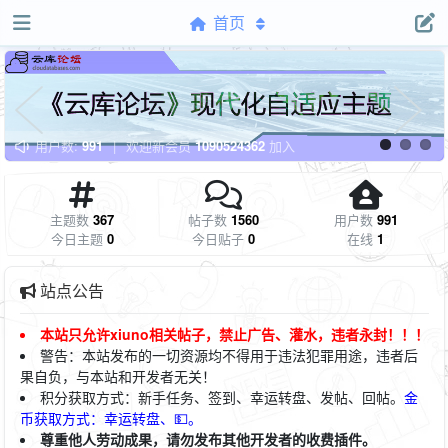
首页
用户数:
991
|
欢迎新会员
1090524362
加入
主题数
367
帖子数
1560
用户数
991
今日主题
0
今日贴子
0
在线
1
站点公告
本站只允许xiuno相关帖子，禁止广告、灌水，违者永封！！！
警告：本站发布的一切资源均不得用于违法犯罪用途，违者后
果自负，与本站和开发者无关！
积
分获取方式：新手任务、签到、幸运转盘、发帖、回帖。
金
币获取方式：幸运转盘、💵。
尊重他人劳动成果，请勿发布其他开发者的收费插件。