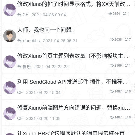
修改Xiuno的帖子时间显示格式，将XX天前改成
具体的年月日时分秒
2654
11
CF
2021-04-26 09:04
大师，我也问一个问题。
2038
7
xiunobbs
2021-04-26 06:21
修改Xiuno首页主题列表数量（不影响板块主题
列表数量），同时隐藏翻页按钮
2169
1
鲁班
2021-04-22 22:22
利用 SendCloud API发送邮件 插件，不推荐使
用（插件名：sendcloud）
1F
1487
0
CF
2021-04-22 15:04
修复Xiuno前端图片方向错误的问题，替换xiun
o.js
1F
1467
0
CF
2021-03-20 11:38
让Xiuno BBS论坛程序默认的通用提示框在页面