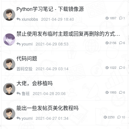
Python学习笔记 - 下载镜像源
1897
1
xiunobbs
2021-04-29 18:40
禁止使用发布临时主题或回复再删除的方式刷
取积分
2156
6
youmi
2021-04-29 08:53
代码问题
1022
0
首码空投
2021-04-29 03:14
大佬，会移植吗
1993
6
鲁班
2021-04-28 20:06
能出一些发帖页美化教程吗
2250
10
youmi
2021-04-27 01:34