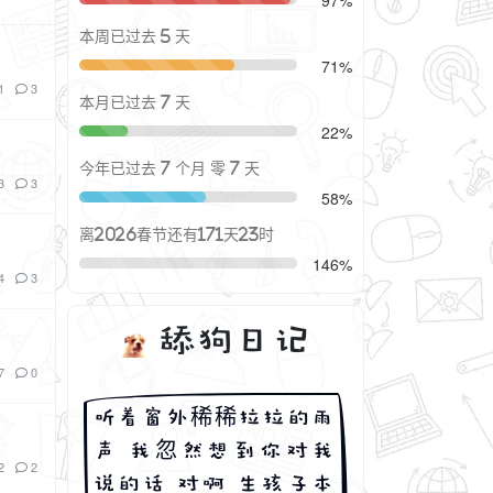
本周已过去 5 天
71%
1
3
本月已过去 7 天
22%
今年已过去 7 个月 零 7 天
3
3
58%
离2026春节还有171天23时
146%
4
3
舔狗日记
7
0
听着窗外稀稀拉拉的雨
声 我忽然想到你对我
2
2
说的话 对啊 生孩子本