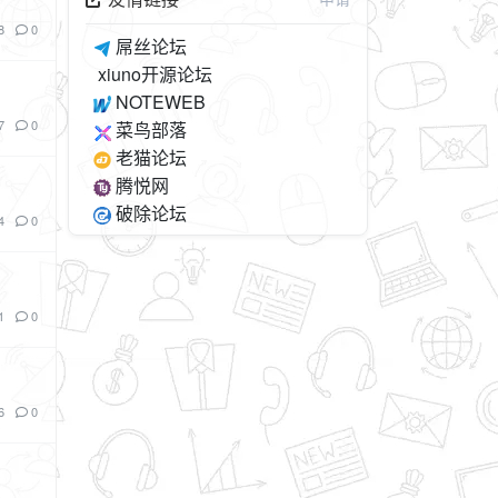
8
0
屌丝论坛
xiuno开源论坛
NOTEWEB
7
0
菜鸟部落
老猫论坛
腾悦网
破除论坛
4
0
1
0
6
0