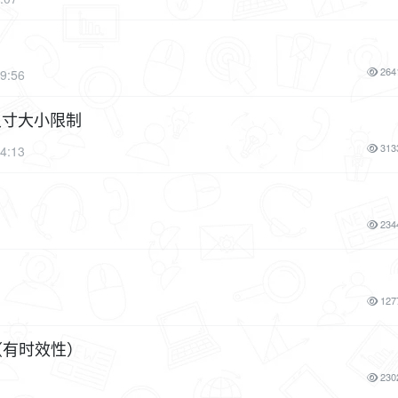
264
9:56
尺寸大小限制
313
4:13
234
127
榜（有时效性）
230