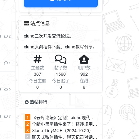
站点信息
xiuno二次开发交流论坛。
1
2
xiuno原创插件下载、xiuno教程分享。
2
1
主题数
帖子数
用户数
367
1560
992
今日主题
今日贴子
在线
0
0
6
6
9
热帖排行
1
7
1
《云库论坛》定制：xiuno现代化自适应主题插件V2.2.0（cf_theme_modern）
2
全新小黑屋插件来了！将违规用户关进小黑屋，自动屏蔽相关帖子内容，定时恢复用户组，保释用户，自定义保释金、房间部署，表情包模式（cf_darkroom v2.0）
3
Xiuno·TinyMCE（2024.10.20）
4
聊天式私信插件，聊天记录对话框展示，可设置每日发信次数和每次私信消耗积分（cf_pm）