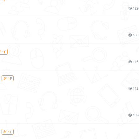
129
136
1F
116
1F
112
109
1F