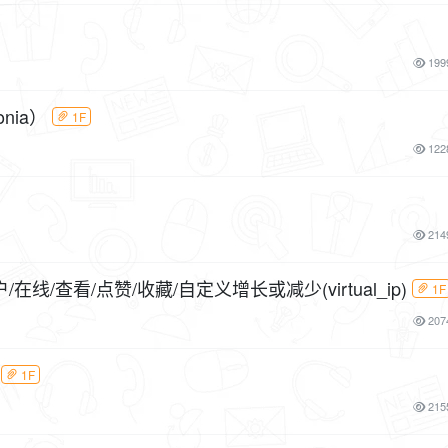
199
nia）
1F
122
214
户/在线/查看/点赞/收藏/自定义增长或减少(virtual_ip)
1F
207
1F
215