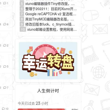
5
xiuno编辑器插件Tiny修改版，加强的自定义功能（2025.04.27）
0
1
6
整理于202211：目前的Xiuno开发者站点
7
Google reCAPTCHA v2 复选框人机身份验证插件（cf_recaptcha）
8
屌丝TinyMCE编辑器改名版，预配置，后台页面优化，语法高亮增强（原fuck编辑器，插件名：c_tinymce）
9
修改旧版本fuck、c_tinymce插件的表名称，平滑迁移到tiny新版本编辑器插件
8
6
10
xiuno邮箱设置教程，使用网易163邮箱快速设置SMTP
5
2
0
5
5
7
人生倒计时
今天已过去 23 小时
10
97%