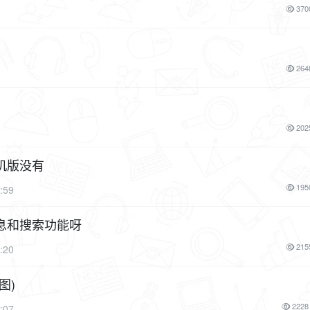
370
264
202
机版没有
195
:59
息和搜索功能呀
215
:20
图)
2228
:07