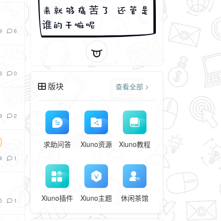
来就够痛苦了 还管是
谁的干嘛呢
9
6
再来
一篇
8
0
版块
查看全部 >
9
2
求助问答
Xiuno资源
Xiuno教程
4
1
Xiuno插件
Xiuno主题
休闲茶馆
5
1