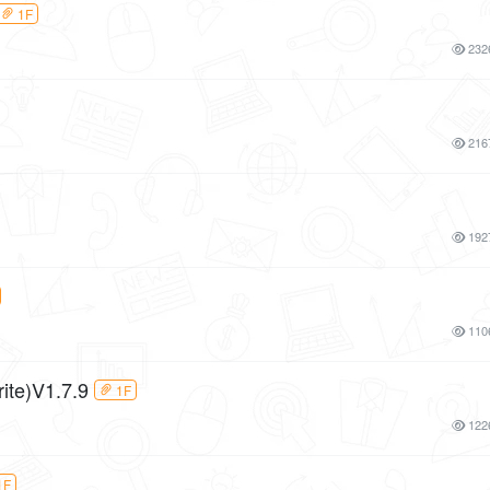
1F
232
216
192
110
e)V1.7.9
1F
122
1F