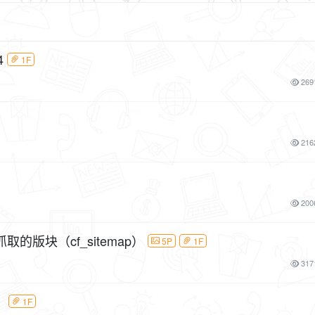
4
1F
269
216
200
版块（cf_sitemap）
5P
1F
317
）
1F