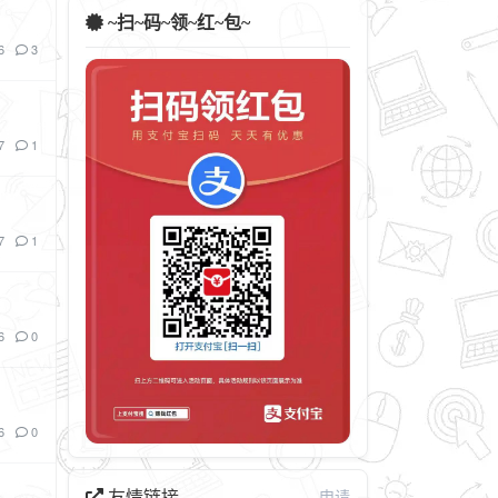
~扫~码~领~红~包~
6
3
7
1
7
1
6
0
6
0
友情链接
申请