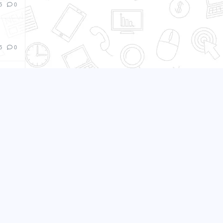
5
0
5
0
0
0
0
0
15
3
0