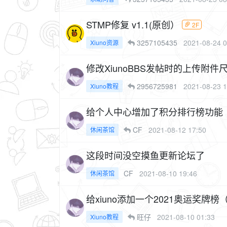
STMP修复 v1.1(原创）
2F
3257105435
2021-08-24 0
Xiuno资源
修改XiunoBBS发帖时的上传附件
2956725981
2021-08-23 1
Xiuno教程
给个人中心增加了积分排行榜功能
CF
2021-08-12 17:50
休闲茶馆
这段时间没空摸鱼更新论坛了
CF
2021-08-10 19:46
休闲茶馆
给xiuno添加一个2021奥运奖牌
旺仔
2021-08-10 01:33
Xiuno教程