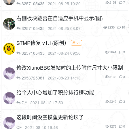
能呀
2156
7
3257105435
2021-08-25 10:20
右侧板块能否在自适应手机中显示(图)
2230
10
3257105435
2021-08-25 08:07
STMP修复 v1.1(原创）
2F
2641
3
3257105435
2021-08-24 09:56
修改XiunoBBS发帖时的上传附件尺寸大小限制
3133
3
2956725981
2021-08-23 14:13
给个人中心增加了积分排行榜功能
2349
3
CF
2021-08-12 17:50
这段时间没空摸鱼更新论坛了
1278
0
CF
2021-08-10 19:46