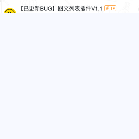
【已更新BUG】图文列表插件V1.1
1F
2157
1
9981
2021-08-02 21:37
回复楼中楼(sl_repeat_follow)V1.3
1F
2329
3
9981
2021-08-02 21:36
LED显示屏文字滚动代码
2169
1
CF
2021-08-02 12:11
给网站首页左右两边添加节日灯笼
1930
1
9981
2021-08-02 07:43
【app低栏插件】git_appdock
1F
1107
0
Rick
2021-08-01 13:50