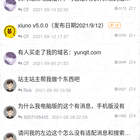
（cf_sitemap）
5P
1F
3173
7
CF
2021-09-13 22:30
xiuno v5.0.0（发布日期2021/9/12）
1F
3703
1
CF
2021-09-12 17:37
有人买走了我的域名：yunqit.com
2649
6
CF
2021-09-05 21:53
站主站主帮我做个东西吧
2027
2
Rick
2021-08-30 10:56
为什么我电脑版的这个有消息，手机版没有
1952
5
3257105435
2021-08-28 22:59
请问我的左边这个怎么没有适配消息和搜索功