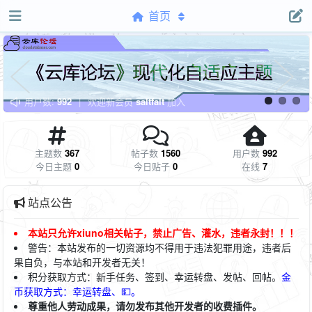
首页
用户数:
992
|
欢迎新会员
saltfalt
加入
主题数
367
帖子数
1560
用户数
992
今日主题
0
今日贴子
0
在线
7
站点公告
本站只允许xiuno相关帖子，禁止广告、灌水，违者永封！！！
警告：本站发布的一切资源均不得用于违法犯罪用途，违者后
果自负，与本站和开发者无关！
积
分获取方式：新手任务、签到、幸运转盘、发帖、回帖。
金
币获取方式：幸运转盘、💵。
尊重他人劳动成果，请勿发布其他开发者的收费插件。