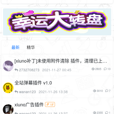
最新
精华
[xiuno补丁]未使用附件清除 插件，清理已上传
未使用的附件（cf_bugfix_tmpfiles）
1P
1F
2805
13
2732708273
2021-11-27 00:45
全站弹幕插件 v1.0
3010
7
wanan123
2021-11-26 13:38
xiuno广告插件
1F
2355
1
wanan123
2021-11-26 13:37