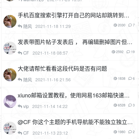
手机百度搜索引擎打开自己的网站却跳转到其
他网站
2030
7
随风
2021-11-18 11:29
发表带图片帖子发表后 ， 再编辑删掉图片但是
保存在服务器里的图片并没有没有被删掉，有
2592
19
CF
2021-11-18 08:57
没有办法解决
大佬请帮忙看看这段代码是否有问题
1838
6
随风
2021-11-16 21:56
xiuno邮箱设置教程，使用网易163邮箱快速设
置SMTP
6528
3
vip
2021-11-14 14:22
@CF 你这个主题的手机导航能不能独立独立做
成插件
1980
2
CF
2021-11-13 23:12