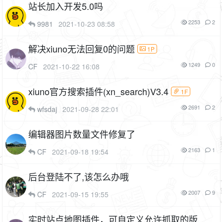
站长加入开发5.0吗
2253
2
9981
2021-10-23 08:58
解决xiuno无法回复0的问题
1P
1249
0
CF
2021-10-22 16:08
xiuno官方搜索插件(xn_search)V3.4
1F
2691
2
wfsdaj
2021-09-28 22:01
编辑器图片数量文件修复了
2163
1
CF
2021-09-18 19:54
后台登陆不了,该怎么办哦
2007
9
CF
2021-09-15 19:55
实时站点地图插件，可自定义允许抓取的版块