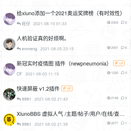
给xiuno添加一个2021奥运奖牌榜（有时效性）
2303
2
旺仔
2021-08-10 01:33
人机验证真的好烦啊。
2001
6
enmeng
2021-08-05 23:15
新冠实时疫情图 插件（newpneumonia）
1F
1230
0
CF
2021-08-03 11:19
快速屏蔽 v1.2插件
1F
2149
2
9981
2021-08-02 21:43
XiunoBBS 虚拟人气 /主题/帖子/用户/在线/查看/
点赞/收藏/自定义增长或减少(virtual_ip)
1F
2077
1
9981
2021-08-02 21:38