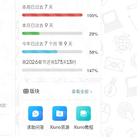
本周已过去 7 天
100%
本月已过去 9 天
29%
今年已过去 7 个月 零 9 天
58%
离2026春节还有173天13时
147%
版块
查看全部 >
，原因：
求助问答
Xiuno资源
Xiuno教程