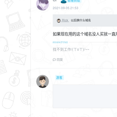
管理员组
2021-09-05 21:53
Rick
以后换什么域名
如果现在用的这个域名没人买就一直用
找不到工作/(ㄒoㄒ)/~~
回复
游客