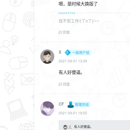
嗯，是时候大换版了
找不到工作/(ㄒoㄒ)/~~
回复
X
一级用户组
2021-09-01 13:29
有人好傻逼。
回复
CF
管理员组
2021-09-01 19:55
X
有人好傻逼。