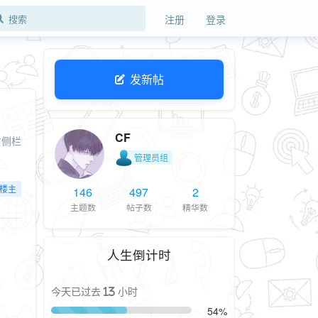
注册
登录
发新帖
CF
右侧栏
管理员组
楼主
146
497
2
主题数
帖子数
精华数
人生倒计时
今天已过去 13 小时
54%