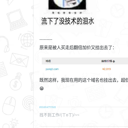
---------
原来是被人买走后翻倍加价又挂出去了：
既然这样，我现在用的这个域名也挂出去，超
😁
找不到工作/(ㄒoㄒ)/~~