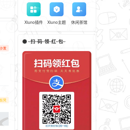
Xiuno插件
Xiuno主题
休闲茶馆
~扫~码~领~红~包~
沙发
板凳