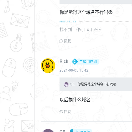
你是觉得这个域名不行吗😨
找不到工作/(ㄒoㄒ)/~~
回复
Rick
二级用户组
2021-09-05 15:42
CF
你是觉得这个域名不行吗😨
以后换什么域名
回复
CF