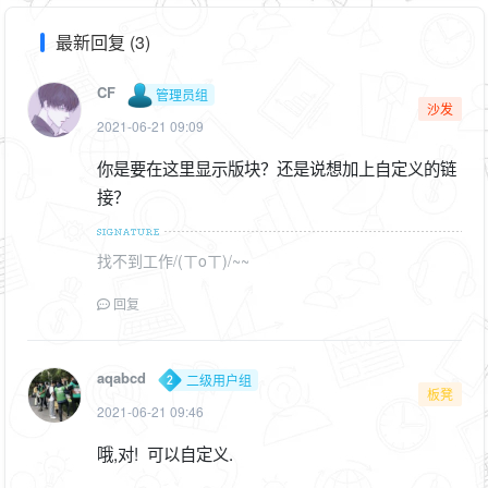
最新回复 (3)
CF
管理员组
沙发
2021-06-21 09:09
你是要在这里显示版块？还是说想加上自定义的链
接？
找不到工作/(ㄒoㄒ)/~~
回复
aqabcd
二级用户组
板凳
2021-06-21 09:46
哦,对! 可以自定义.