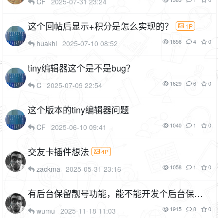
CF
2025-07-31 23:24
这个回帖后显示+积分是怎么实现的？
1P
1656
4
0
huakhl
2025-07-10 08:52
tiny编辑器这个是不是bug？
1629
6
0
C
2025-07-09 22:54
这个版本的tiny编辑器问题
1040
1
0
CF
2025-06-10 09:41
交友卡插件想法
4P
1058
1
0
zackma
2025-05-31 23:16
有后台保留靓号功能，能不能开发个后台保留
用户名功能啊
1915
8
0
wumu
2025-11-18 11:03