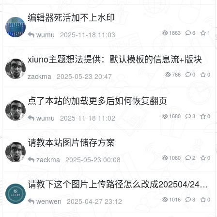
编辑器死活加不上水印
1863
6
1
wumu
2025-11-18 11:03
xiuno主题想法提供：默认模板的信息流+版块
786
0
0
zackma
2025-05-23 20:47
点了本站的加载更多后如何恢复翻页
1680
3
0
wumu
2025-11-18 11:02
请教本站图片储存方案
1060
2
0
zackma
2025-05-23 00:08
请教下这个图片上传路径怎么改成202504/24/
这样的
2P
1016
8
0
wenwen
2025-04-27 23:12