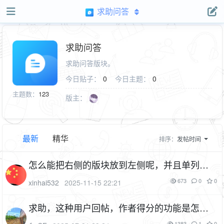
求助问答
求助问答
求助问答版块。
今日贴子：
0
今日主题：
0
主题数：
123
版主：
最新
精华
排序：
发帖时间
怎么能把右侧的版块放到左侧呢，并且单列显
示呢
673
0
0
xinhai532
2025-11-15 22:21
求助，这种用户回帖，作者得分的功能是怎么
实现的？
1P
1383
1
0