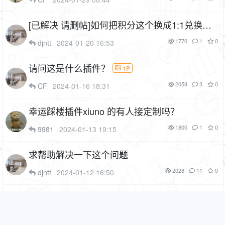
[已解决 请删帖]如何把积分这个换成1:1兑换？
1P
1770
1
0
djntt
2024-01-20 16:53
请问这是什么插件？
1P
2058
3
0
CF
2024-01-16 18:31
幸运踩楼插件xiuno 的有人接定制吗？
1800
1
0
9981
2024-01-13 19:15
求帮助解决一下这个问题
2028
11
0
djntt
2024-01-12 16:50
有没有关注的插件，发一下，谢谢
2433
3
0
lcgaoerpeng21
2023-12-23 18:47