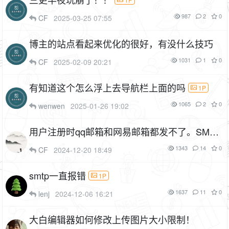
987
2
0
CF
2025-03-25 07:55
博主的站点看起来优化的很好，有没什么技巧
1031
1
0
CF
2025-02-09 20:21
有知道这个怎么浮上去导航栏上面的吗
1P
1065
2
0
wenwen
2025-01-26 19:02
用户注册时qq邮箱和网易邮箱都发不了。SMTP
connec（）
1343
14
0
CF
2024-12-20 18:49
smtp一直报错
1P
1637
11
0
lenj
2024-12-06 16:21
大白编辑器如何修改上传图片大小限制！