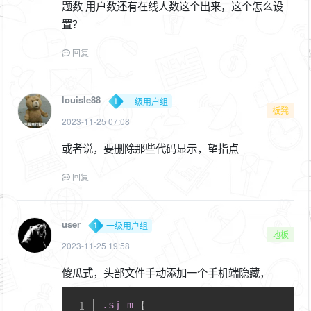
题数 用户数还有在线人数这个出来，这个怎么设
置？
回复
louisle88
一级用户组
板凳
2023-11-25 07:08
或者说，要删除那些代码显示，望指点
回复
user
一级用户组
地板
2023-11-25 19:58
傻瓜式，头部文件手动添加一个手机端隐藏，
Copy
.sj-m
{