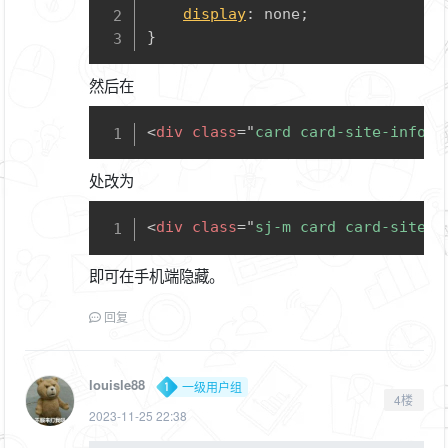
display
:
 none
;
}
然后在
Copy
<
div
class
=
"
card card-site-info b
处改为
Copy
<
div
class
=
"
sj-m card card-site-i
即可在手机端隐藏。
回复
louisle88
一级用户组
4楼
2023-11-25 22:38