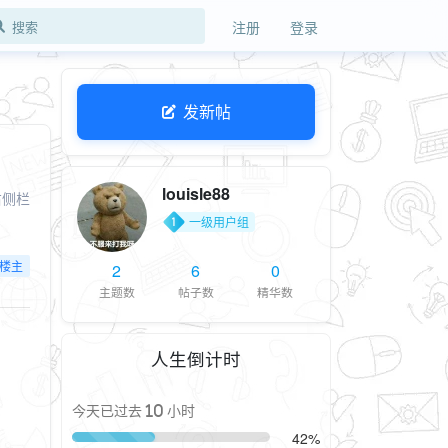
注册
登录
发新帖
louisle88
右侧栏
一级用户组
楼主
2
6
0
主题数
帖子数
精华数
人生倒计时
今天已过去 10 小时
42%