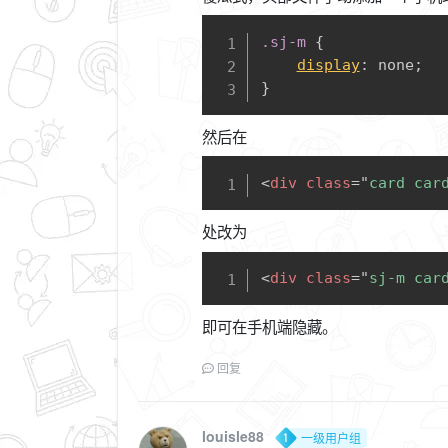
.sj-m
{
display
:
 none
;
}
然后在
<
div
class
=
"
card car
处改为
<
div
class
=
"
sj-m car
即可在手机端隐藏。
回复
louisle88
一级用户组