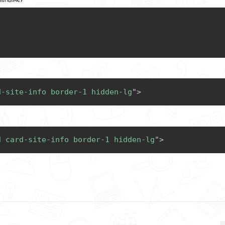
C
C
d-site-info border-1 hidden-lg
"
>
C
d card-site-info border-1 hidden-lg
"
>