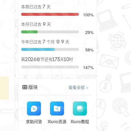
本周已过去 7 天
100%
本月已过去 9 天
29%
今年已过去 7 个月 零 9 天
58%
离2026春节还有173天10时
147%
版块
查看全部 >
求助问答
Xiuno资源
Xiuno教程