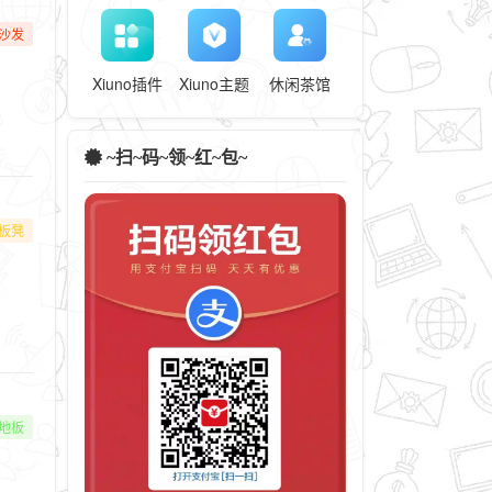
沙发
Xiuno插件
Xiuno主题
休闲茶馆
~扫~码~领~红~包~
板凳
地板