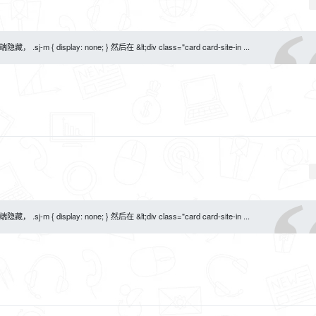
 display: none; } 然后在 &lt;div class="card card-site-in ...
 display: none; } 然后在 &lt;div class="card card-site-in ...