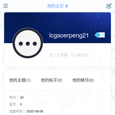
他的主页
lcgaoerpeng21
一
级
用
户
这个人很懒，什么都没写
组
他的主题(1)
他的帖子(3)
他的精华(0)
积分
:
30
金币
:
0
创建时间
:
2023-08-08