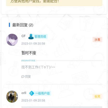
方便其他用户查找，谢谢配合！
最新回复 (2)
CF
管理员组
沙发
2023-01-09 20:58
暂时不接
找不到工作/(ㄒoㄒ)/~~
回复
crll
一级用户组
板凳
2023-01-09 20:58