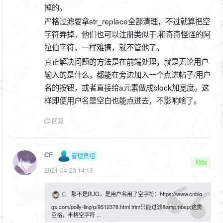
掉的。
严格过滤要拿str_replace全部清理，不过就算把空
字符弄掉，他们也可以注册类似于.和奇奇怪怪的阿
拉伯字符，一样难搞，就不管他了。
真正解决问题的方法是在前端处理，就是无论用户
输入的是什么，都能在旁边加入一个点进帖子/用户
名的按钮，或者直接给a元素做成block加宽度。这
样即便用户名是空白也能点进去，不影响啥了。
回复
CF
管理员组
地板
2021-04-23 14:13
C
那不是BUG，是用户名用了空字符：https://www.cnblo
gs.com/polly-ling/p/9512378.html trim只能过滤&amp;nbsp;这类
空格，半格空字符 ...