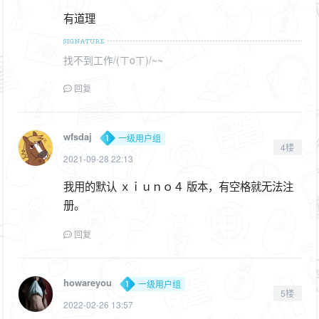
有道理
找不到工作/(ㄒoㄒ)/~~
回复
wfsdaj
一级用户组
4楼
2021-09-28 22:13
我用的默认 ｘｉｕｎｏ４ 版本，有空格就无法注
册。
回复
howareyou
一级用户组
5楼
2022-02-26 13:57