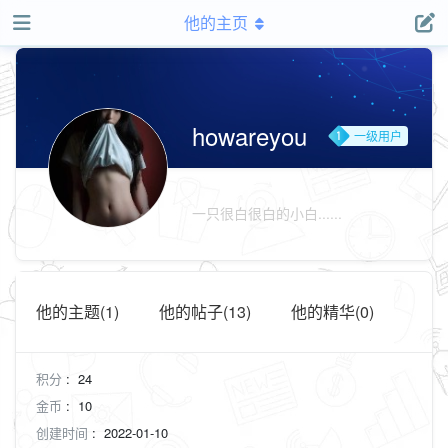
他的主页
howareyou
一级用户
组
一只很白很白的小白......
他的主题(1)
他的帖子(13)
他的精华(0)
积分
:
24
金币
:
10
创建时间
:
2022-01-10