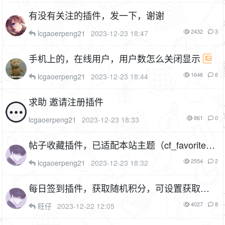
有没有关注的插件，发一下，谢谢
2432
3
lcgaoerpeng21
2023-12-23 18:47
手机上的，在线用户，用户数怎么关闭显示
1P
1646
6
lcgaoerpeng21
2023-12-23 18:44
求助 邀请注册插件
861
0
lcgaoerpeng21
2023-12-23 18:33
帖子收藏插件，已适配本站主题（cf_favorite）
5P
1F
2554
2
lcgaoerpeng21
2023-12-23 18:32
每日签到插件，获取随机积分，可设置获取积
分范围，已适配本论坛定制主题（cf_sign）
4027
8
旺仔
2023-12-22 12:05
1F