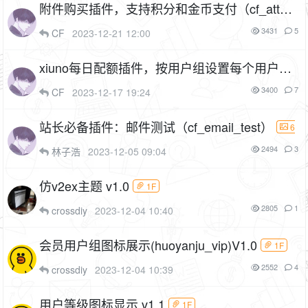
附件购买插件，支持积分和金币支付（cf_attac
h_buy）
5P
1F
3431
5
CF
2023-12-21 12:00
xiuno每日配额插件，按用户组设置每个用户的
每天发帖数、回帖数、上传附件数（cf_quota）
3400
7
CF
2023-12-17 19:24
5P
1F
站长必备插件：邮件测试（cf_email_test）
6
P
1F
2494
3
林子浩
2023-12-05 09:04
仿v2ex主题 v1.0
1F
2805
1
crossdiy
2023-12-04 10:40
会员用户组图标展示(huoyanju_vip)V1.0
1F
2552
4
crossdiy
2023-12-04 10:39
用户等级图标显示 v1.1
1F