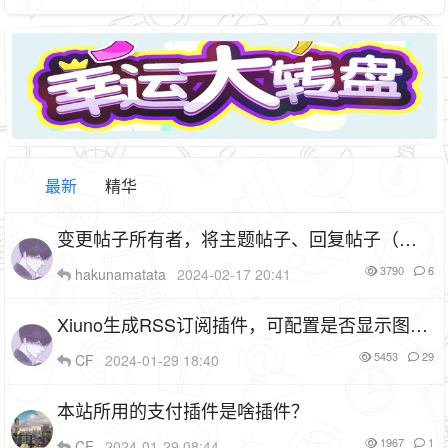
最新
精华
变更帖子所有者，将主题帖子、回复帖子（包
含附件）的作者改成其他人，支持设置修改权
3790
6
hakunamatata
2024-02-17 20:41
限门槛（cf_change_owner v1.1）
6P
1F
Xiuno生成RSS订阅插件，可配置是否显示图
标、版块、文章数、摘要形式、移除隐藏代
5453
29
CF
2024-01-29 18:40
码、限制长度、移除自定义字符、发布时间。
（cf_rss v1.3）
本站所用的支付插件是啥插件？
8P
1F
1967
1
CF
2024-01-29 08:44