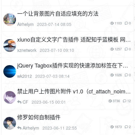
一个让背景图片自适应填充的方法
1103
0
Airhelym
2023-07-14 08:05
xiuno自定义文字广告插件 适配知乎蓝模板 网盘
模板
1257
0
xznetwork
2023-07-10 09:10
jQuery Tagbox插件实现的快速添加标签在下方
的可删除特效源码
1F
1026
0
wk2012
2023-07-03 08:14
禁止用户上传图片附件 v1.0（cf_attach_noima
ge）
2P
1F
3736
12
CF
2023-06-15 00:01
修罗如何自制插件
1873
2
Airhelym
2023-06-11 22:55