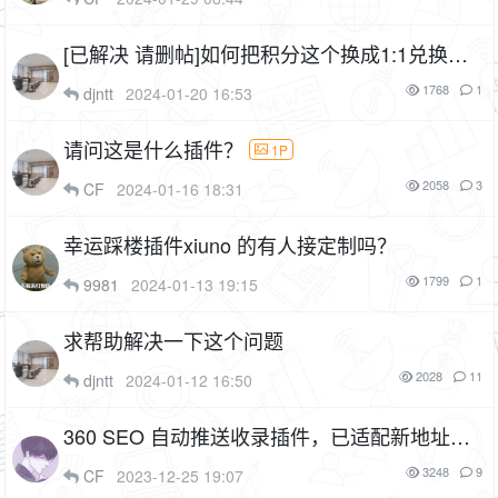
[已解决 请删帖]如何把积分这个换成1:1兑换？
1P
1768
1
djntt
2024-01-20 16:53
请问这是什么插件？
1P
2058
3
CF
2024-01-16 18:31
幸运踩楼插件xiuno 的有人接定制吗？
1799
1
9981
2024-01-13 19:15
求帮助解决一下这个问题
2028
11
djntt
2024-01-12 16:50
360 SEO 自动推送收录插件，已适配新地址（c
f_360seo）
1F
3248
9
CF
2023-12-25 19:07