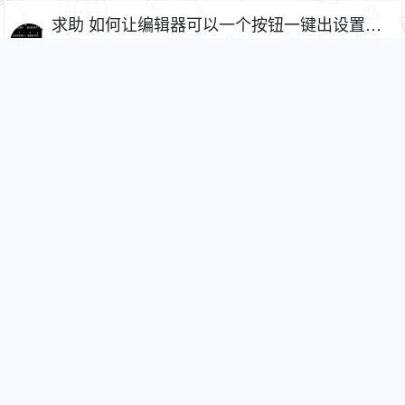
求助 如何让编辑器可以一个按钮一键出设置好
的html标签
1P
2033
6
C
2023-04-29 10:58
编辑器Tiny修改版上传图片提示“周期配额用尽”
1638
1
不回头
2023-03-21 12:46
我论坛用了 手机绑定插件 似乎没效果!
2187
9
shituo
2023-02-21 22:21
屌丝TinyMCE编辑器改名版，预配置，后台页
面优化，语法高亮增强（原fuck编辑器，插件
6953
32
CF
2023-01-19 15:43
名：c_tinymce）
5P
1F
cc_music音乐插件带歌词
1P
1403
0
9981
2023-01-10 14:00