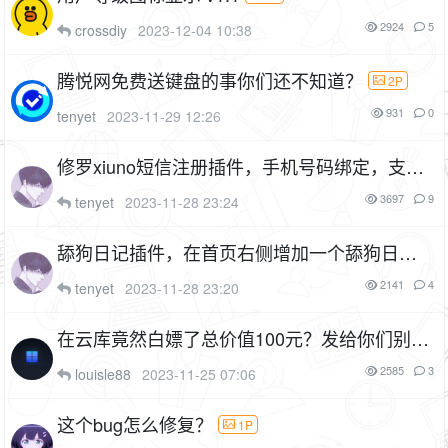
2924
5
crossdiy
2023-12-04 10:38
腾悦网免费送键盘的事你们还不知道？
2P
931
0
tenyet
2023-11-29 12:26
修罗xiuno短信注册插件，手机号码绑定，支持
短信平台：腾讯云、阿里云、阿里云云市场、
3697
9
tenyet
2023-11-28 23:24
短信宝（cf_mobile）
13P
5F
舔狗日记插件，在首页右侧增加一个舔狗日记
（cf_dog）
3P
1F
2141
4
tenyet
2023-11-28 23:20
在云库竟然白嫖了总价值100元？发给你们别告
诉CF
1P
2585
3
louisle88
2023-11-25 07:06
这个bug怎么修复？
1P