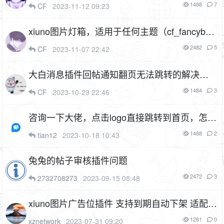
1488
7
CF
2023-11-12 09:23
xiuno图片灯箱，适用于任何主题（cf_fancybo
x）
3P
1F
2482
5
CF
2023-11-07 22:42
大白消息插件回帖通知翻页无法跳转的解决方
法
1484
3
CF
2023-10-29 22:46
咨询一下大佬，点击logo直接跳转到首页，怎么
设置
1488
2
tian12
2023-10-18 10:43
兔兔的帖子审核插件问题
2472
3
2732708273
2023-09-15 08:48
xiuno图片广告位插件 支持到期自动下架 适配知
乎蓝、网盘等模板
1281
0
xznetwork
2023-07-31 09:20