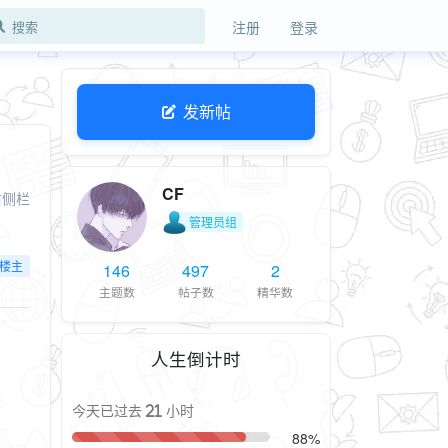
注册
登录
发新帖
CF
右侧栏
管理员组
楼主
146
497
2
主题数
帖子数
精华数
人生倒计时
今天已过去 21 小时
88%