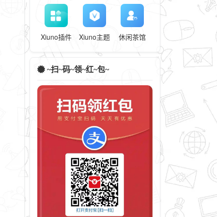
Xiuno插件
Xiuno主题
休闲茶馆
~扫~码~领~红~包~