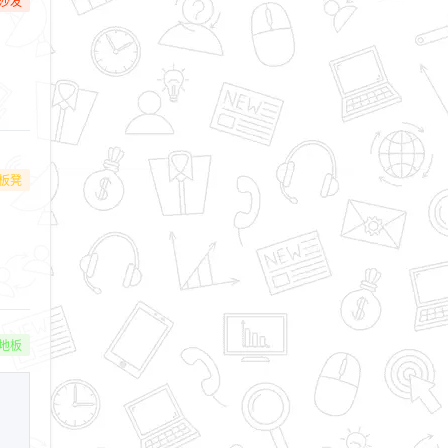
沙发
板凳
地板