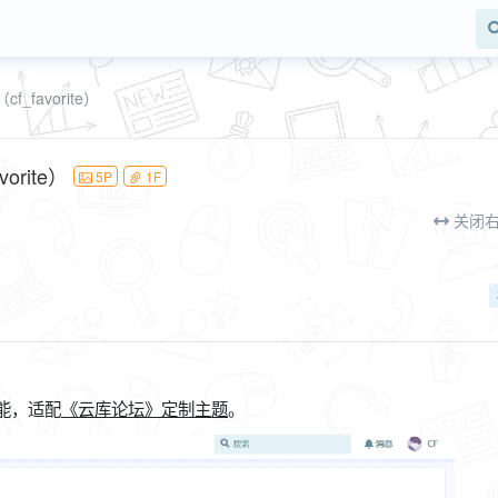
favorite）
rite）
5P
1F
关闭
功能，适配
《云库论坛》定制主题
。