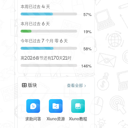
本周已过去 4 天
57%
本月已过去 6 天
19%
今年已过去 7 个月 零 6 天
58%
离2026春节还有170天21时
146%
版块
查看全部 >
求助问答
Xiuno资源
Xiuno教程