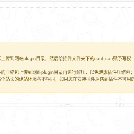
到网站plugin目录，然后给插件文件夹下的conf.json赋予写权
的压缩包上传到网站plugin目录再进行解压，以免泄露插件压缩包
每个站长的建站环境各不相同，如果您在安装插件后遇到插件不可用