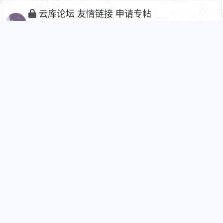
云库论坛 友情链接 申请专帖
6184
25
hanyun
2025-01-09 14:57
用户注册时qq邮箱和网易邮箱都发不了。SMTP
connec（）
1347
14
CF
2024-12-20 18:49
smtp一直报错
1P
1642
11
lenj
2024-12-06 16:21
xiuno首页帖子列表版块设置插件（cf_index_fid
s）
2P
1F
3588
10
CF
2024-12-06 14:58
大白编辑器如何修改上传图片大小限制！
1033
4
CF
2024-12-06 12:48