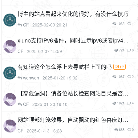
博主的站点看起来优化的很好，有没什么技巧
1035
1
CF
2025-02-09 20:21
xiuno支持IPv6插件，同时显示ipv6或者ipv4地
址（cf_ipv6）
6P
1F
724
0
CF
2025-02-07 15:59
有知道这个怎么浮上去导航栏上面的吗
1P
1067
2
wenwen
2025-01-26 19:02
【高危漏洞】请各位站长检查网站目录是否有
这些文件，如有请立即删除
1P
1921
4
CF
2025-01-20 19:10
网站顶部灯笼效果，自动飘动的红色喜庆灯笼
（cf_lantern）
3P
1F
668
0
CF
2025-01-13 16:28