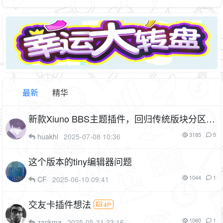
最新
精华
新款Xiuno BBS主题插件，回归传统版块分区模
式。非仿看雪主题（dev_theme_bbs）
4P
3185
5
huakhl
2025-07-08 10:36
1F
这个版本的tiny编辑器问题
1044
1
CF
2025-06-10 09:41
交友卡插件想法
4P
1060
1
zackma
2025-05-31 23:16