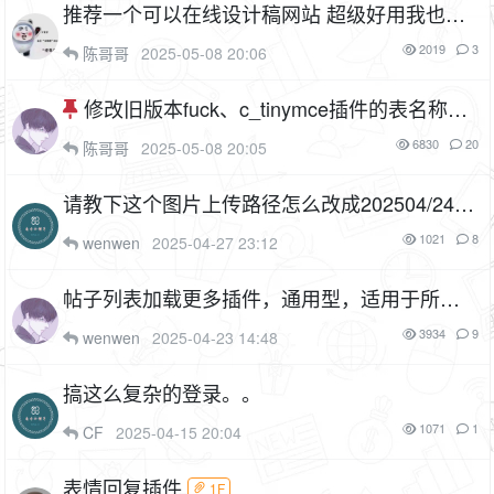
推荐一个可以在线设计稿网站 超级好用我也在
学习 可以制作各种文图设计稿，关键是个人免
2019
3
陈哥哥
2025-05-08 20:06
费使用，还可以ai绘画
修改旧版本fuck、c_tinymce插件的表名称，
平滑迁移到tiny新版本编辑器插件
2P
6830
20
陈哥哥
2025-05-08 20:05
请教下这个图片上传路径怎么改成202504/24/
这样的
2P
1021
8
wenwen
2025-04-27 23:12
帖子列表加载更多插件，通用型，适用于所有xi
uno主题（cf_loadmore）
2P
1F
3934
9
wenwen
2025-04-23 14:48
搞这么复杂的登录。。
1071
1
CF
2025-04-15 20:04
表情回复插件
1F