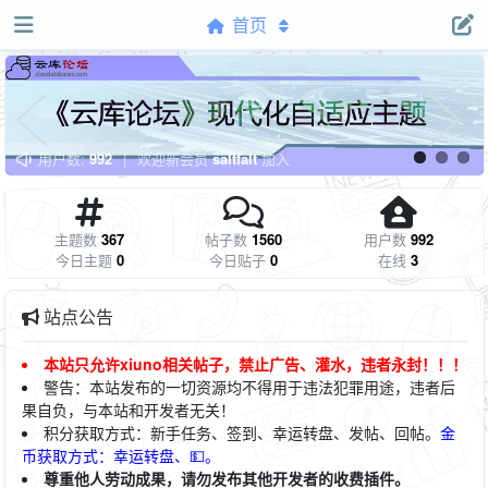
首页
用户数:
992
|
欢迎新会员
saltfalt
加入
主题数
367
帖子数
1560
用户数
992
今日主题
0
今日贴子
0
在线
3
站点公告
本站只允许xiuno相关帖子，禁止广告、灌水，违者永封！！！
警告：本站发布的一切资源均不得用于违法犯罪用途，违者后
果自负，与本站和开发者无关！
积
分获取方式：新手任务、签到、幸运转盘、发帖、回帖。
金
币获取方式：幸运转盘、💵。
尊重他人劳动成果，请勿发布其他开发者的收费插件。