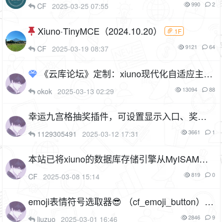
990
2
CF
2025-03-25 07:55
Xiuno·TinyMCE（2024.10.20）
1F
9121
64
CF
2025-03-19 08:37
《云库论坛》定制：xiuno现代化自适应主题
插件V2.2.0（cf_theme_modern）
9P
1F
13094
88
okok
2025-03-13 02:29
幸运九宫格抽奖插件，可设置显示入口、奖品
积分、概率（插件名：yunqit_lottery）
10P
3661
1
1129305491
2025-03-12 17:31
1F
本站已将xiuno的数据库存储引擎从MyISAM切
换到InnoDB
819
0
CF
2025-03-08 15:14
emoji表情符号选取器😎 （cf_emoji_button）
3P
1F
2846
9
liuzuo
2025-03-01 16:46