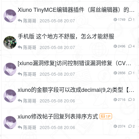
Xiuno TinyMCE编辑器插件（屌丝编辑器）的前
端配置说明
1749
1
陈哥哥
2025-05-08 20:07
手机版 这个地方不舒服，怎么才能舒服
2496
4
陈哥哥
2025-05-08 20:07
[xiuno漏洞修复]访问控制错误漏洞修复（CVE-2
020-21493）
1P
2856
1
陈哥哥
2025-05-08 20:07
xiuno的金额字段可以改成decimal(9,2)类型【非
必须】
3P
2716
3
陈哥哥
2025-05-08 20:06
xiuno修改帖子回复列表排序方式
1P
2374
2
陈哥哥
2025-05-08 20:06