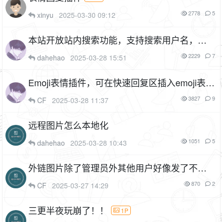
2778
5
xinyu
2025-03-30 09:12
本站开放站内搜索功能，支持搜索用户名，支
持搜索翻页
3P
2229
7
dahehao
2025-03-28 15:51
Emoji表情插件，可在快速回复区插入emoji表
情，已适配本论坛主题（cf_emoji）
1F
3827
9
CF
2025-03-28 11:37
远程图片怎么本地化
1051
5
dahehao
2025-03-28 10:43
外链图片除了管理员外其他用户好像发了不显
示被替换了该怎么设置权限？
870
2
CF
2025-03-27 14:29
三更半夜玩崩了！！
1P