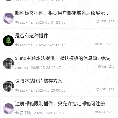
邮件标签插件，根据用户邮箱域名后缀展示不
同的标签（cf_email_tags）
4P
1F
1157
2
zackma
2025-05-31 23:08
是否有这种插件
2081
10
zackma
2025-05-27 09:15
xiuno主题想法提供：默认模板的信息流+版块
788
0
zackma
2025-05-23 20:47
请教本站图片储存方案
1063
2
zackma
2025-05-23 00:08
注册邮箱限制插件，只允许指定邮箱可注册（cf
_email_limit）
3P
1F
4494
12
初千秋
2025-05-22 08:58