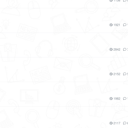
1138
1921
2842
2152
1982
2117