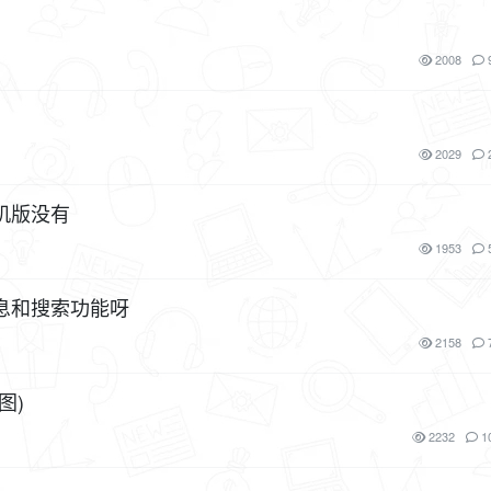
2008
2029
机版没有
1953
息和搜索功能呀
2158
图)
2232
1