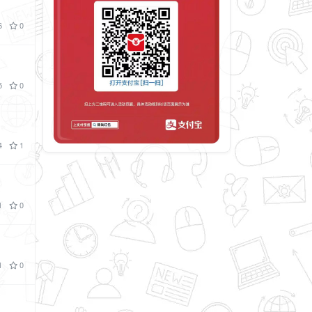
6
0
5
0
4
1
1
0
1
0