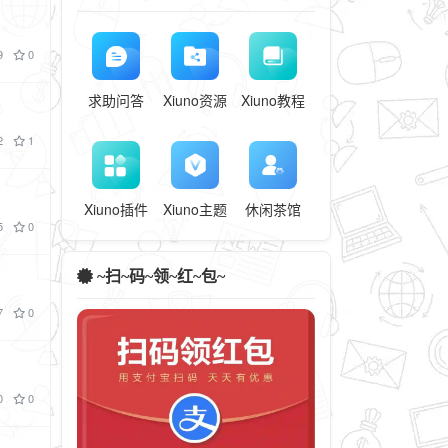
9
0
求助问答
Xiuno资源
Xiuno教程
2
1
Xiuno插件
Xiuno主题
休闲茶馆
5
0
~扫~码~领~红~包~
7
0
0
0