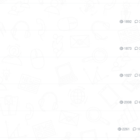
1892
1873
1027
2008
2261
1