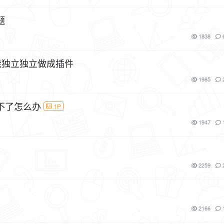
题
1838
不能独立独立做成插件
1985
不了怎么办
1P
1947
2259
2166