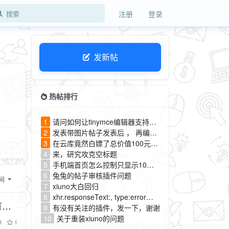
注册
登录
发新帖
热帖排行
1
请问如何让tinymce编辑器支持图床
2
发表带图片帖子发表后 ， 再编辑删掉图片但是保存在服务器里的图片并没有没有被删掉，有没有办法解决
3
在云库竟然白嫖了总价值100元？发给你们别告诉CF
4
来，研究攻克空标题
5
手机端首页怎么控制只显示10条帖子
6
兔兔的帖子审核插件问题
间
7
xiuno大白回归
8
xhr.responseText:, type:error求解决
9
有没有关注的插件，发一下，谢谢
10
关于重装xiuno的问题
9
1