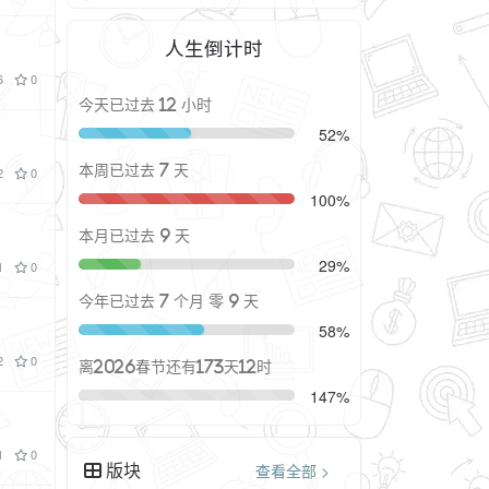
人生倒计时
6
0
今天已过去 12 小时
52%
本周已过去 7 天
2
0
100%
本月已过去 9 天
29%
1
0
今年已过去 7 个月 零 9 天
58%
2
0
离2026春节还有173天12时
147%
1
0
版块
查看全部 >