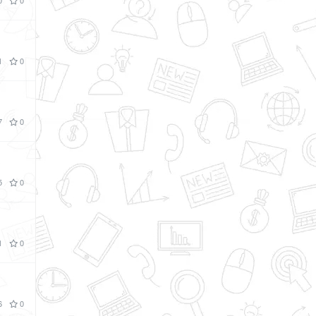
0
0
1
0
7
0
5
0
1
0
6
0