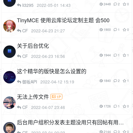
2448
2
0
li3295
2022-05-01 14:43
TinyMCE 使用云库论坛定制主题 会500
1900
1
0
CF
2022-04-23 21:27
关于后台优化
1944
1
1
CF
2022-04-23 16:56
这个精华的版快是怎么设置的
1840
2
1
御坂API
2022-04-12 15:19
无法上传文件
1P
1726
1
0
CF
2022-04-07 23:46
后台用户组积分发表主题没用只有回帖有用，
那么主题怎么要和回帖一样加积分呢
2144
3
0
CF
2022-03-01 00:23