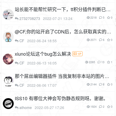
站长能不能帮忙研究一下，tt积分插件判断已付
费未付费要怎么写呀
2P
2218
5
0
2732708273
2022-07-21 13:24
@CF,你的站开启了CDN后，怎么获取真实的用
户ip啊？
2071
6
0
CF
2022-06-24 18:55
xiuno论坛这个bug怎么解决
1P
2265
13
1
CF
2022-06-13 16:05
那个屌丝编辑器插件 当我复制非本站的图片链
接无法自动上传到本地
2144
8
0
CF
2022-06-06 17:07
ISS10 有哪位大神会写伪静态规则呀。谢谢。
1924
2
0
athome
2022-05-27 17:26