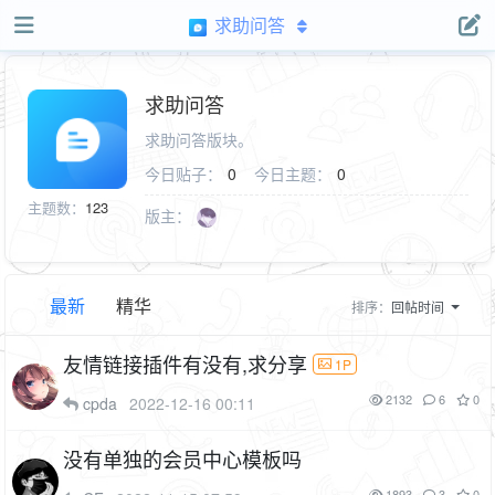
求助问答
求助问答
求助问答版块。
今日贴子：
0
今日主题：
0
主题数：
123
版主：
最新
精华
排序：
回帖时间
友情链接插件有没有,求分享
1P
2132
6
0
cpda
2022-12-16 00:11
没有单独的会员中心模板吗
1893
3
0