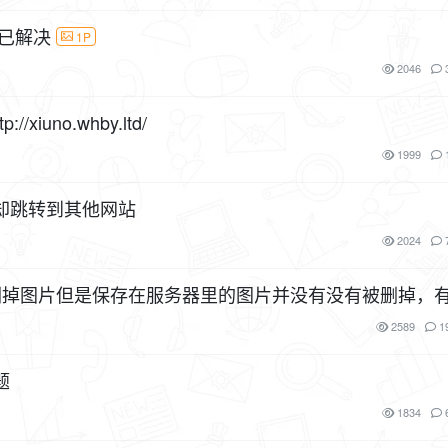
已解决
1P
2046
iuno.whby.ltd/
1999
却跳转到其他网站
2024
2589
1
题
1834