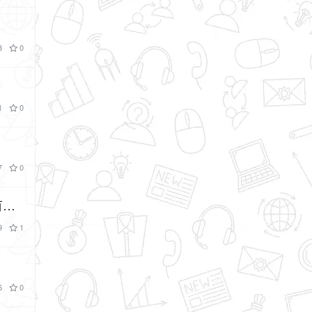
3
0
1
0
7
0
9
1
6
0