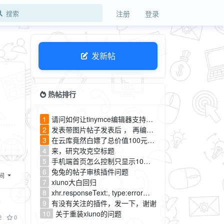
注册
登录
发新帖
热帖排行
1
请问如何让tinymce编辑器支持图床
2
发表带图片帖子发表后 ， 再编辑删掉图片但是保存在服务器里的图片并没有没有被删掉，有没有办法解决
3
在云库竟然白嫖了总价值100元？发给你们别告诉CF
4
来，研究攻克空标题
5
手机端首页怎么控制只显示10条帖子
6
兔兔的帖子审核插件问题
间
7
xiuno大白回归
8
xhr.responseText:, type:error求解决
9
有没有关注的插件，发一下，谢谢
10
关于重装xiuno的问题
2
0