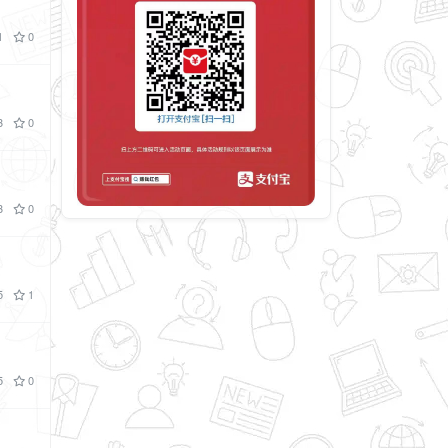
1
0
3
0
3
0
5
1
5
0