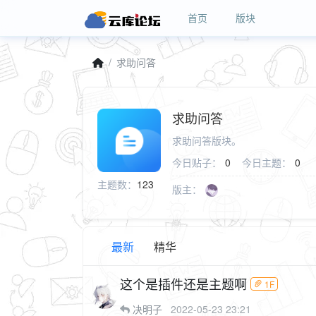
首页
版块
求助问答
求助问答
求助问答版块。
今日贴子：
0
今日主题：
0
主题数：
123
版主：
最新
精华
这个是插件还是主题啊
1F
决明子
2022-05-23 23:21