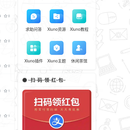
4
0
求助问答
Xiuno资源
Xiuno教程
2
0
Xiuno插件
Xiuno主题
休闲茶馆
1
0
~扫~码~领~红~包~
1
1
2
1