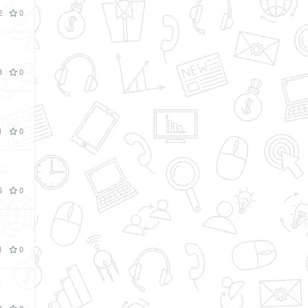
2
0
3
0
1
0
6
0
1
0