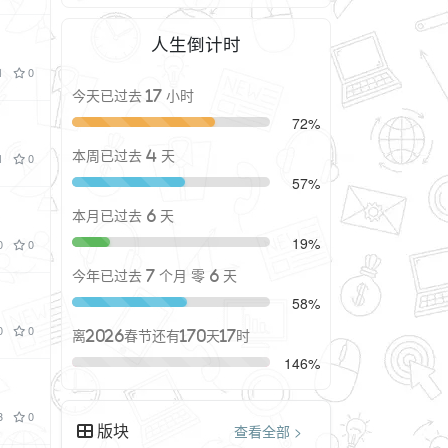
人生倒计时
1
0
今天已过去 17 小时
72%
本周已过去 4 天
1
0
57%
本月已过去 6 天
19%
0
0
今年已过去 7 个月 零 6 天
58%
0
0
离2026春节还有170天17时
146%
3
0
版块
查看全部 >