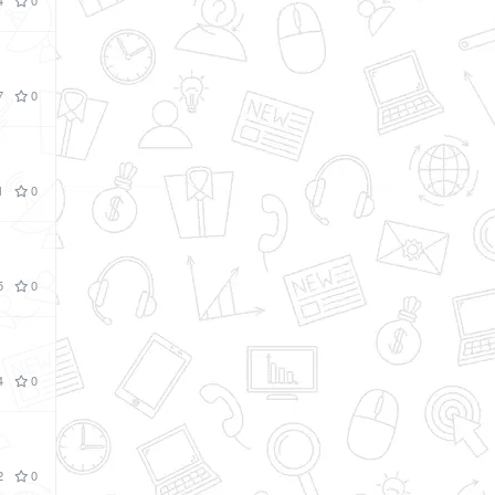
4
0
7
0
1
0
5
0
4
0
2
0