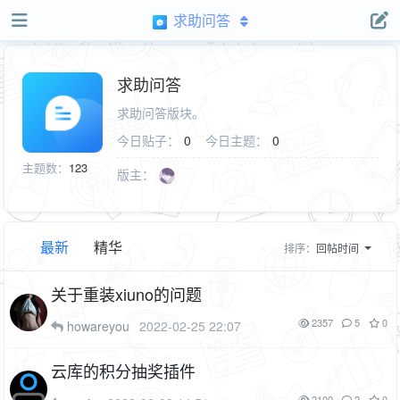
求助问答
求助问答
求助问答版块。
今日贴子：
0
今日主题：
0
主题数：
123
版主：
最新
精华
排序：
回帖时间
关于重装xiuno的问题
2357
5
0
howareyou
2022-02-25 22:07
云库的积分抽奖插件
2100
2
0