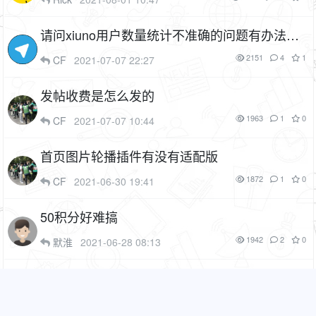
请问xiuno用户数量统计不准确的问题有办法修
复吗
2151
4
1
CF
2021-07-07 22:27
发帖收费是怎么发的
1963
1
0
CF
2021-07-07 10:44
首页图片轮播插件有没有适配版
1872
1
0
CF
2021-06-30 19:41
50积分好难搞
1942
2
0
默淮
2021-06-28 08:13
抽奖有问题吧？
2021
3
0
默淮
2021-06-27 11:25