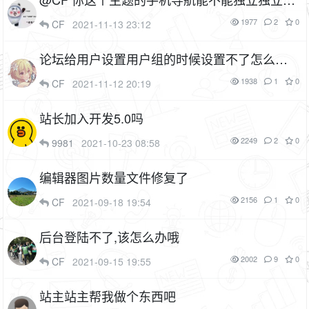
成插件
1977
2
0
CF
2021-11-13 23:12
论坛给用户设置用户组的时候设置不了怎么办
1P
1938
1
0
CF
2021-11-12 20:19
站长加入开发5.0吗
2249
2
0
9981
2021-10-23 08:58
编辑器图片数量文件修复了
2156
1
0
CF
2021-09-18 19:54
后台登陆不了,该怎么办哦
2002
9
0
CF
2021-09-15 19:55
站主站主帮我做个东西吧