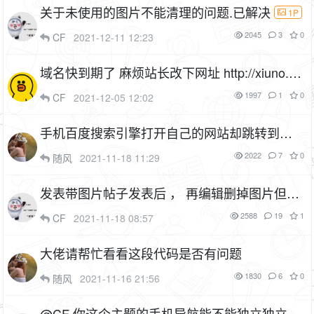
关于未使用的图片不能清理的问题.已解决
1P
2045
3
0
CF
2021-12-11 12:23
域名快到期了 麻烦站长改下网址 http://xiuno.w
hby.ltd/
1997
1
0
CF
2021-12-05 12:02
手机百度搜索引擎打开自己的网站却跳转到其
他网站
2022
7
0
随风
2021-11-18 11:29
发表带图片帖子发表后 ， 再编辑删掉图片但是
保存在服务器里的图片并没有没有被删掉，有
2588
19
1
CF
2021-11-18 08:57
没有办法解决
大佬请帮忙看看这段代码是否有问题
1830
6
0
随风
2021-11-16 21:56
@CF 你这个主题的手机导航能不能独立独立做