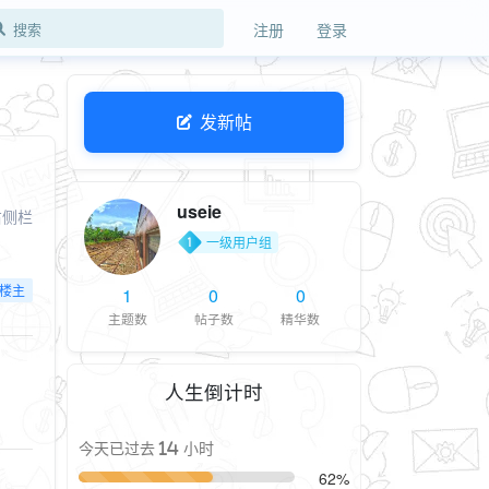
注册
登录
发新帖
useie
右侧栏
一级用户组
楼主
1
0
0
主题数
帖子数
精华数
人生倒计时
今天已过去 14 小时
62%