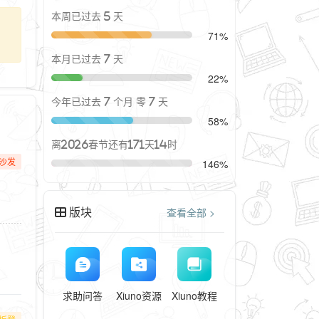
本周已过去 5 天
71%
本月已过去 7 天
22%
今年已过去 7 个月 零 7 天
58%
离2026春节还有171天14时
沙发
146%
版块
查看全部 >
求助问答
Xiuno资源
Xiuno教程