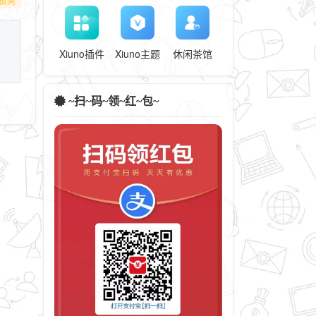
板凳
Xiuno插件
Xiuno主题
休闲茶馆
~扫~码~领~红~包~