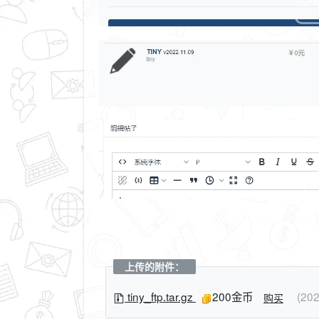
上传的附件：
tiny_ftp.tar.gz
200金币
(20
购买