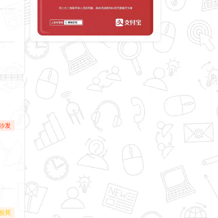
沙发
板凳