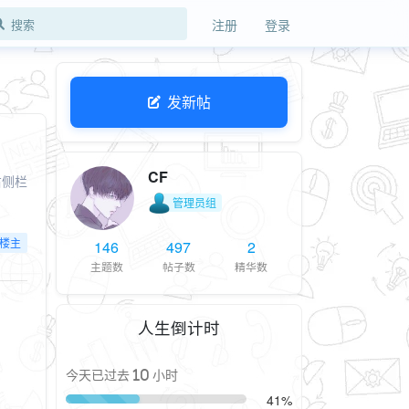
注册
登录
发新帖
CF
右侧栏
管理员组
楼主
146
497
2
主题数
帖子数
精华数
人生倒计时
今天已过去 10 小时
41%