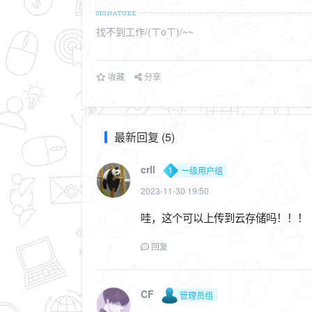
找不到工作/(ㄒoㄒ)/~~
收藏
分享
最新回复 (5)
crll
一级用户组
2023-11-30 19:50
哇，这个可以上传到云存储吗！！！
回复
CF
管理员组