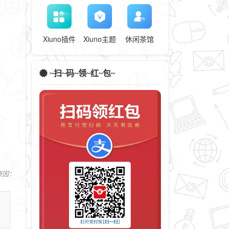
Xiuno插件
Xiuno主题
休闲茶馆
~扫~码~领~红~包~
，原因：