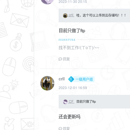
2023-11-30 20:15
crll
哇，这个可以上传到云存储吗！！！
目前只做了ftp
找不到工作/(ㄒoㄒ)/~~
回复
crll
一级用户组
2023-12-01 16:59
CF
目前只做了ftp
还会更新吗
回复