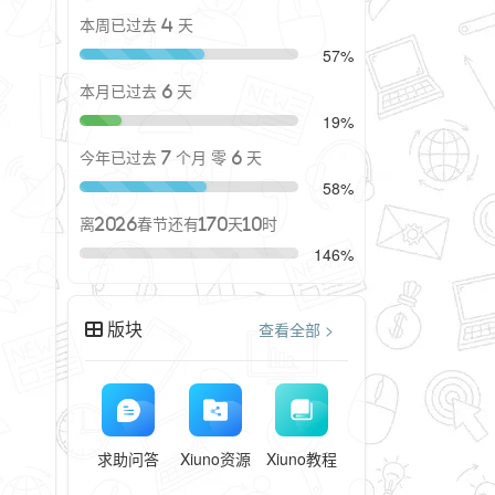
本周已过去 4 天
57%
本月已过去 6 天
19%
今年已过去 7 个月 零 6 天
58%
离2026春节还有170天10时
146%
版块
查看全部 >
求助问答
Xiuno资源
Xiuno教程