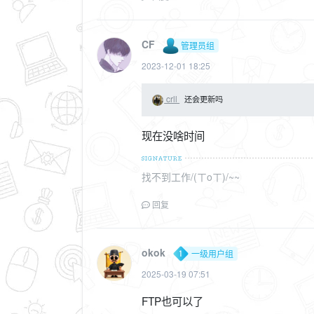
CF
管理员组
2023-12-01 18:25
crll
还会更新吗
现在没啥时间
找不到工作/(ㄒoㄒ)/~~
回复
okok
一级用户组
2025-03-19 07:51
FTP也可以了