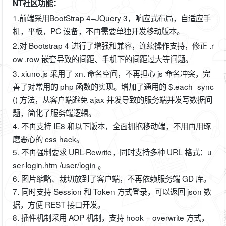
NT社区功能：
1.前端采用BootStrap 4+JQuery 3，响应式布局，自适应手
机，平板，PC 设备，不再需要单独开发移动版本。
2.对 Bootstrap 4 进行了增强和兼容，连续操作支持，修正 .r
ow .row 嵌套导致的间距、手机下的间距过大等问题。
3. xiuno.js 采用了 xn. 命名空间，不再担心 js 命名冲突，完
善了对常用的 php 函数的实现。增加了通用的 $.each_sync
() 方法，从客户端避免 ajax 并发导致的服务端并发写数据问
题，简化了服务端逻辑。
4. 不再支持 IE8 和以下版本，全面拥抱移动端，不用再用琢
磨恶心的 css hack。
5. 不再强制要求 URL-Rewrite，同时支持多种 URL 格式：u
ser-login.htm /user/login 。
6. 图片缩略、裁切放到了客户端，不再依赖服务端 GD 库。
7. 同时支持 Session 和 Token 方式登录，可以返回 json 数
据，方便 REST 接口开发。
8. 插件机制采用 AOP 机制，支持 hook + overwrite 方式，