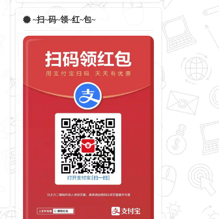
~扫~码~领~红~包~