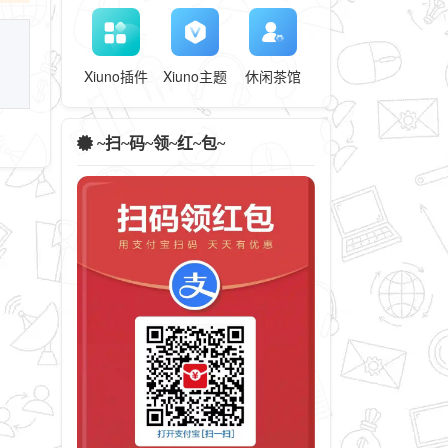
Xiuno插件
Xiuno主题
休闲茶馆
~扫~码~领~红~包~