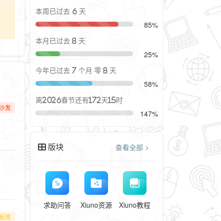
本周已过去 6 天
85%
本月已过去 8 天
25%
今年已过去 7 个月 零 8 天
58%
离2026春节还有172天15时
沙发
147%
版块
查看全部 >
求助问答
Xiuno资源
Xiuno教程
板凳