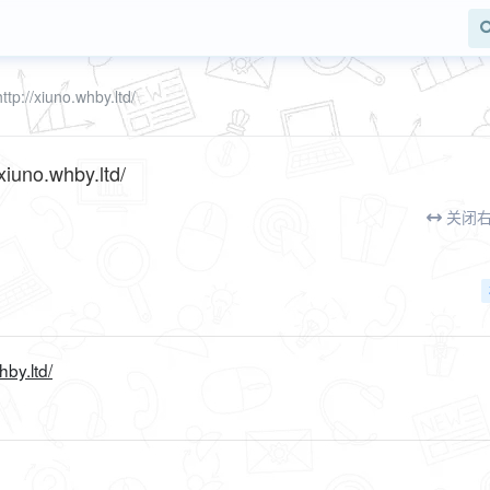
xiuno.whby.ltd/
o.whby.ltd/
关闭
hby.ltd/