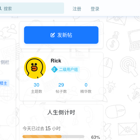
注册
登录
发新帖
Rick
右侧栏
二级用户组
楼主
30
29
0
主题数
帖子数
精华数
人生倒计时
今天已过去 15 小时
63%