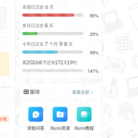
本周已过去 6 天
85%
本月已过去 8 天
25%
今年已过去 7 个月 零 8 天
58%
离2026春节还有172天19时
147%
版块
查看全部 >
沙发
求助问答
Xiuno资源
Xiuno教程