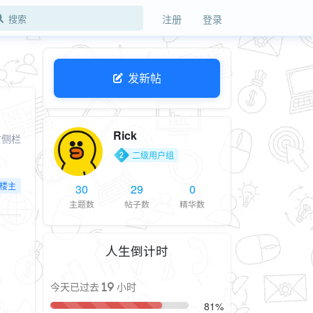
注册
登录
发新帖
Rick
右侧栏
二级用户组
楼主
30
29
0
主题数
帖子数
精华数
人生倒计时
今天已过去 19 小时
81%