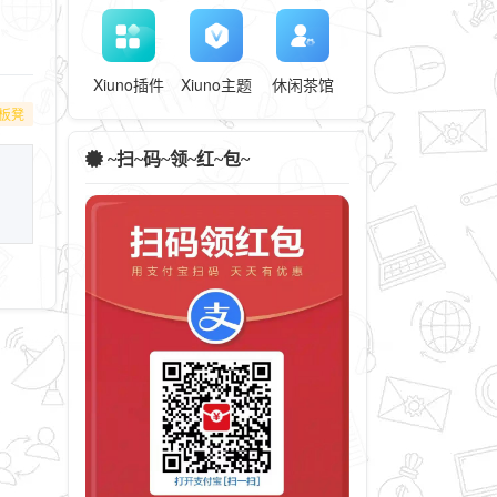
Xiuno插件
Xiuno主题
休闲茶馆
板凳
~扫~码~领~红~包~