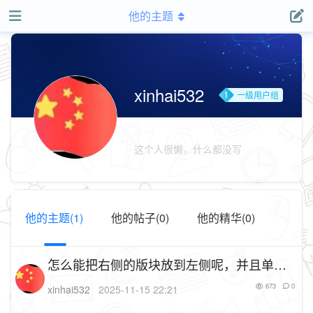
他的主题
xinhai532
一级用户组
这个人很懒，什么都没写
他的主题(1)
他的帖子(0)
他的精华(0)
怎么能把右侧的版块放到左侧呢，并且单列
显示呢
673
0
xinhai532
2025-11-15 22:21