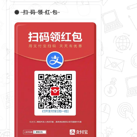
~扫~码~领~红~包~