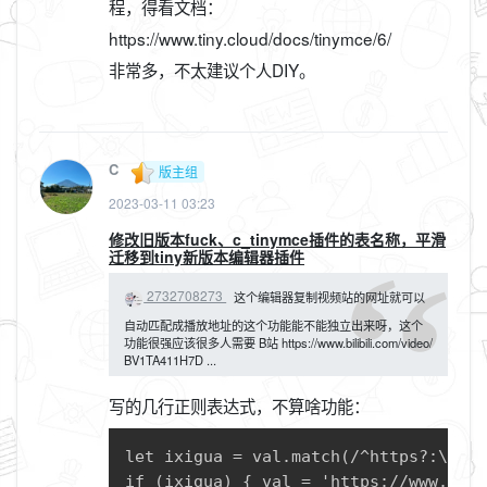
程，得看文档：
https://www.tiny.cloud/docs/tinymce/6/
非常多，不太建议个人DIY。
C
版主组
2023-03-11 03:23
修改旧版本fuck、c_tinymce插件的表名称，平滑
迁移到tiny新版本编辑器插件
2732708273
这个编辑器复制视频站的网址就可以
自动匹配成播放地址的这个功能能不能独立出来呀，这个
功能很强应该很多人需要 B站 https://www.bilibili.com/video/
BV1TA411H7D ...
写的几行正则表达式，不算啥功能：
let ixigua = val.match(/^https?:\/\/(
if (ixigua) { val = 'https://www.ixig