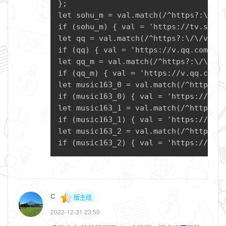
};

let sohu_m = val.match(/^https?:\/\/m
if (sohu_m) { val = 'https://tv.sohu.
let qq = val.match(/^https?:\/\/v\.qq
if (qq) { val = 'https://v.qq.com/txp
let qq_m = val.match(/^https?:\/\/m\.
if (qq_m) { val = 'https://v.qq.com/t
let music163_0 = val.match(/^https?:\
if (music163_0) { val = 'https://musi
let music163_1 = val.match(/^https?:\
if (music163_1) { val = 'https://musi
let music163_2 = val.match(/^https?:\
if (music163_2) { val = 'https://mus
C
版主组
2022-12-31 23:59