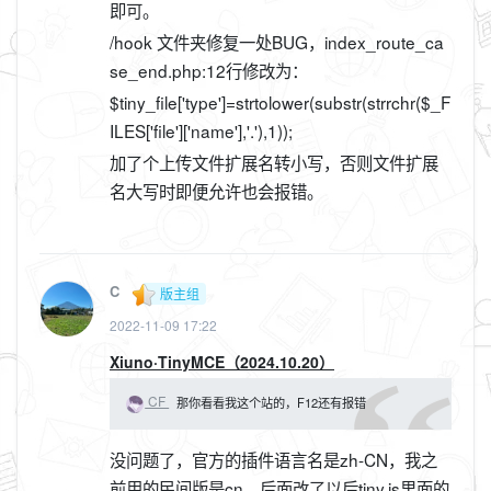
即可。
/hook 文件夹修复一处BUG，index_route_ca
se_end.php:12行修改为：
$tiny_file['type']=strtolower(substr(strrchr($_F
ILES['file']['name'],'.'),1));
加了个上传文件扩展名转小写，否则文件扩展
名大写时即便允许也会报错。
C
版主组
2022-11-09 17:22
Xiuno·TinyMCE（2024.10.20）
CF
那你看看我这个站的，F12还有报错
没问题了，官方的插件语言名是zh-CN，我之
前用的民间版是cn，后面改了以后tiny.js里面的