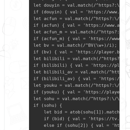
let douyin = val.match(/^https?:\/\/(
if (douyin) { val = 'https://www.douy
let acfun = val.match(/^https?:\/\/ww
if (acfun) { val = 'https://www.acfun
let acfun_m = val.match(/^https?:\/\/
if (acfun_m) { val = 'https://www.acf
let bv = val.match(/^BV(\w+)/i);

if (bv) { val = 'https://player.bilib
let bilibili = val.match(/^https?:\/\
if (bilibili) { val = 'https://player
let bilibili_av = val.match(/^https?:
if (bilibili_av) { val = 'https://pla
let youku = val.match(/^https?:\/\/(?
if (youku) { val = 'https://player.yo
let sohu = val.match(/^https?:\/\/tv\
if (sohu) {

    let bid = atob(sohu[1]).match(/^u
    if (bid) { val = 'https://tv.sohu
    else if (sohu[2]) { val = 'https: