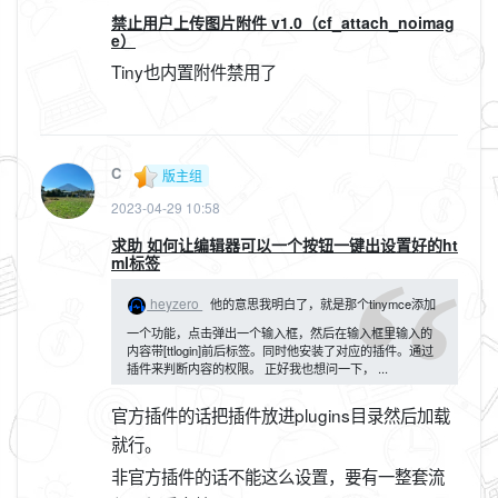
禁止用户上传图片附件 v1.0（cf_attach_noimag
e）
Tiny也内置附件禁用了
C
版主组
2023-04-29 10:58
求助 如何让编辑器可以一个按钮一键出设置好的ht
ml标签
heyzero
他的意思我明白了，就是那个tinymce添加
一个功能，点击弹出一个输入框，然后在输入框里输入的
内容带[ttlogin]前后标签。同时他安装了对应的插件。通过
插件来判断内容的权限。 正好我也想问一下， ...
官方插件的话把插件放进plugins目录然后加载
就行。
非官方插件的话不能这么设置，要有一整套流