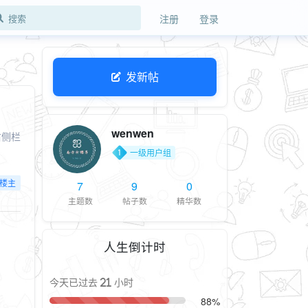
注册
登录
发新帖
wenwen
右侧栏
一级用户组
楼主
7
9
0
主题数
帖子数
精华数
人生倒计时
今天已过去 21 小时
88%