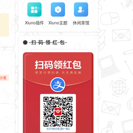
Xiuno插件
Xiuno主题
休闲茶馆
~扫~码~领~红~包~
沙发