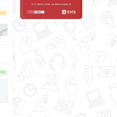
板凳
地板