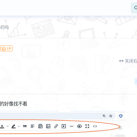
面的吗
吗
1P
关闭
s的好像找不着