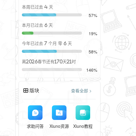
本周已过去 4 天
57%
本月已过去 6 天
19%
今年已过去 7 个月 零 6 天
58%
离2026春节还有170天21时
146%
版块
查看全部 >
求助问答
Xiuno资源
Xiuno教程