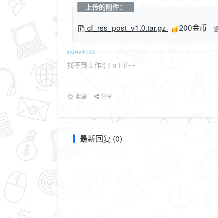
上传的附件：
cf_rss_post_v1.0.tar.gz
200金币
找不到工作/(ㄒoㄒ)/~~
收藏
分享
最新回复 (0)