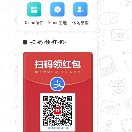
Xiuno插件
Xiuno主题
休闲茶馆
~扫~码~领~红~包~