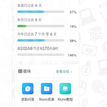
本周已过去 4 天
57%
本月已过去 6 天
19%
今年已过去 7 个月 零 6 天
58%
离2026春节还有170天6时
146%
版块
查看全部 >
求助问答
Xiuno资源
Xiuno教程