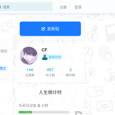
注册
登录
发新帖
CF
右侧栏
管理员组
楼主
146
497
2
主题数
帖子数
精华数
人生倒计时
今天已过去 6 小时
27%