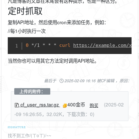
凡是博客的文章在末尾会有这种提示，也是一种区分。
定时抓取
复制API地址，然后使用cron来添加任务，例如：
//每1小时执行一次
Copy
0
 */1 * * * 
curl
https://example.com/xxx
当然你也可以用其它方法定时调用API地址。
最后于
2025-02-09 16:16 被CF编辑 ，原因：
上传的附件：
cf_user_rss.tar.gz
400金币
(2025-02
购买
-09 16:26:55，32.02K，下载次数：0)
找不到工作/(ㄒoㄒ)/~~