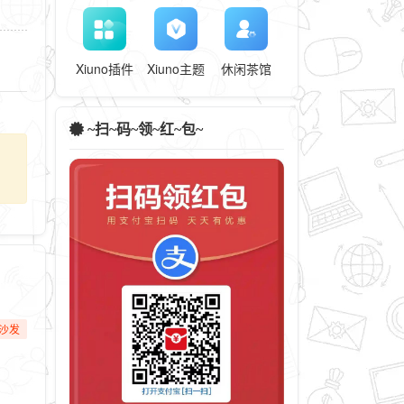
Xiuno插件
Xiuno主题
休闲茶馆
~扫~码~领~红~包~
沙发