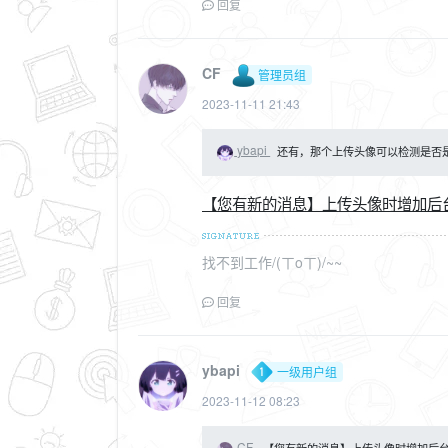
回复
CF
管理员组
2023-11-11 21:43
ybapi
还有，那个上传头像可以检测是否
【您有新的消息】上传头像时增加后台校验（cf_
找不到工作/(ㄒoㄒ)/~~
回复
ybapi
一级用户组
2023-11-12 08:23
CF
【您有新的消息】上传头像时增加后台校验（cf_a