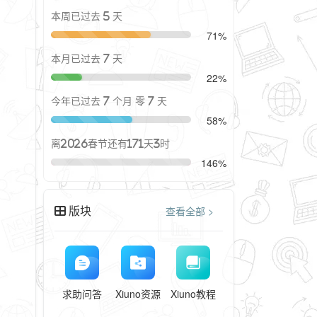
本周已过去 5 天
71%
本月已过去 7 天
22%
今年已过去 7 个月 零 7 天
58%
离2026春节还有171天3时
146%
版块
查看全部 >
求助问答
Xiuno资源
Xiuno教程