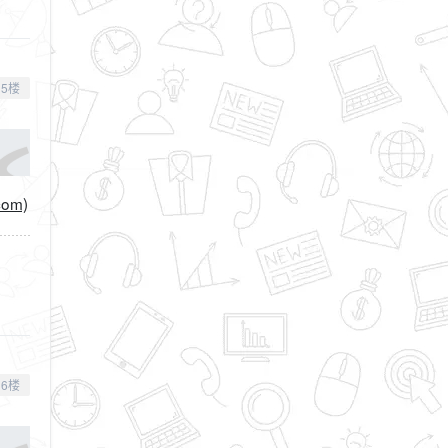
5楼
om)
6楼