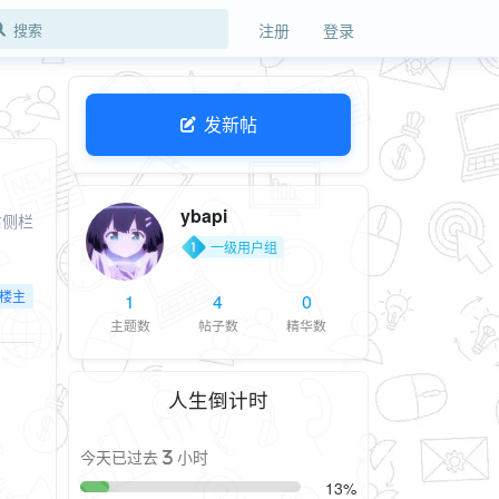
注册
登录
发新帖
ybapi
右侧栏
一级用户组
楼主
1
4
0
主题数
帖子数
精华数
人生倒计时
今天已过去 3 小时
13%