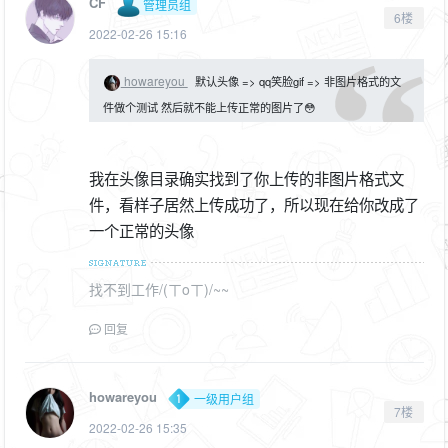
CF
管理员组
6楼
2022-02-26 15:16
howareyou
默认头像 => qq笑脸gif => 非图片格式的文
件做个测试 然后就不能上传正常的图片了😳
我在头像目录确实找到了你上传的非图片格式文
件，看样子居然上传成功了，所以现在给你改成了
一个正常的头像
找不到工作/(ㄒoㄒ)/~~
回复
howareyou
一级用户组
7楼
2022-02-26 15:35