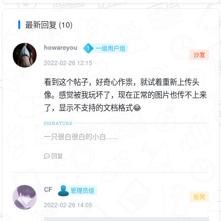
最新回复 (10)
howareyou
一级用户组
沙发
2022-02-26 12:15
看到这个帖子，好奇心作祟，就试着重新上传头
像。感觉被我玩坏了，现在正常的图片也传不上来
了，显示不支持的文档格式😂
一只很白很白的小白......
回复
CF
管理员组
板凳
2022-02-26 14:05