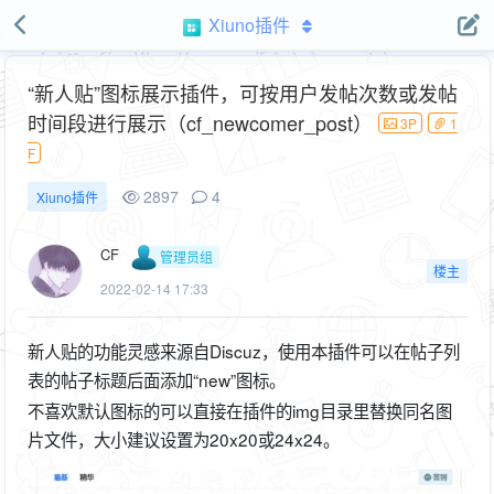
Xiuno插件
“新人贴”图标展示插件，可按用户发帖次数或发帖
时间段进行展示（cf_newcomer_post）
3P
1
F
2897
4
Xiuno插件
CF
管理员组
楼主
2022-02-14 17:33
新人贴的功能灵感来源自Discuz，使用本插件可以在帖子列
表的帖子标题后面添加“new”图标。
不喜欢默认图标的可以直接在插件的img目录里替换同名图
片文件，大小建议设置为20x20或24x24。