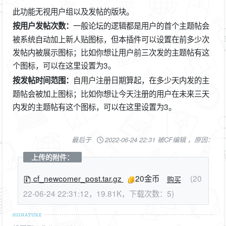
此功能无视用户组以及发帖的版块。
一般论坛的逻辑都是用户的首个主题帖会
按用户发帖次数：
被系统自动加上新人贴图标，但本插件可以设置在前多少次
发帖内被展示图标；比如你想让用户前三次发的主题帖有这
个图标，可以在这里设置为3。
自用户注册日期算起，在多少天内发的主
按发帖时间范围：
题帖会被加上图标；比如你想让今天注册的用户在未来三天
内发的主题帖有这个图标，可以在这里设置为3。
最后于
2022-06-24 22:31 被CF编辑 ，原因：
上传的附件：
cf_newcomer_post.tar.gz
20金币
(20
购买
22-06-24 22:31:12，19.81K，下载次数：5)