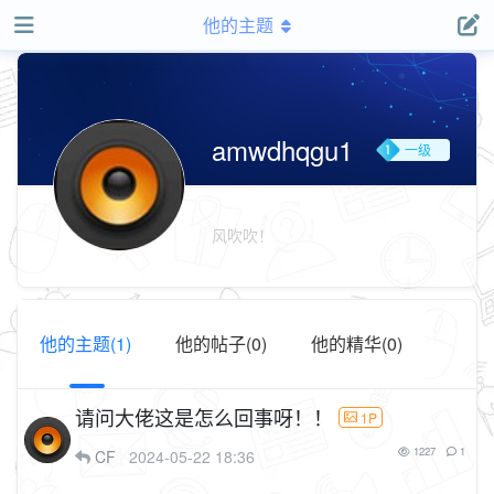
他的主题
amwdhqgu1
一级
用户
组
风吹吹！
他的主题(1)
他的帖子(0)
他的精华(0)
请问大佬这是怎么回事呀！！
1P
1227
1
CF
2024-05-22 18:36