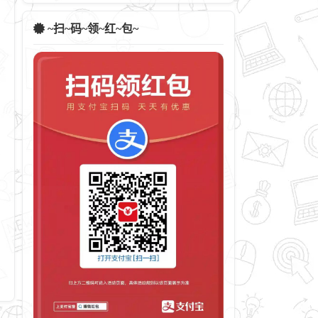
~扫~码~领~红~包~