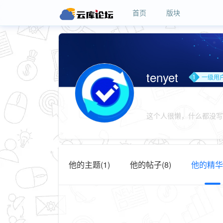
首页
版块
tenyet
一级用
这个人很懒，什么都没写
他的主题(1)
他的帖子(8)
他的精华(