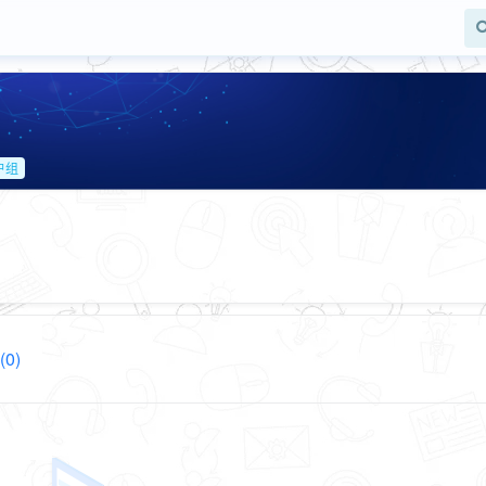
户组
0)