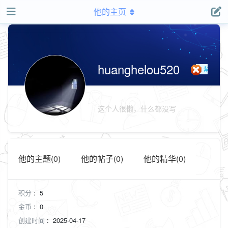
他的主页
huanghelou520
禁
止
用
户
这个人很懒，什么都没写
组
他的主题(0)
他的帖子(0)
他的精华(0)
积分
:
5
金币
:
0
创建时间
:
2025-04-17