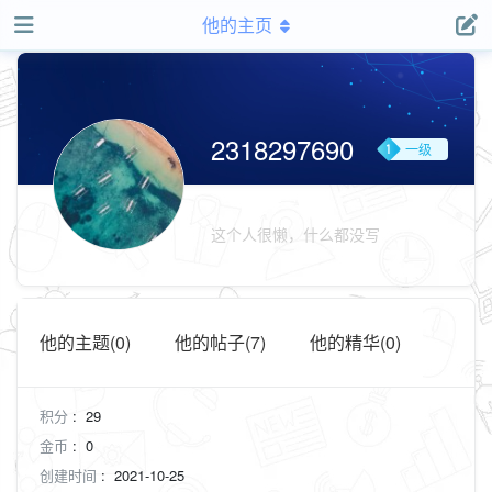
他的主页
2318297690
一级
用户
组
这个人很懒，什么都没写
他的主题(0)
他的帖子(7)
他的精华(0)
积分
:
29
金币
:
0
创建时间
:
2021-10-25